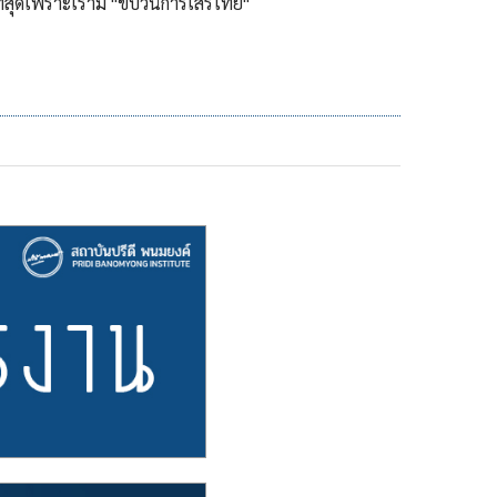
ญที่สุดเพราะเรามี "ขบวนการเสรีไทย"