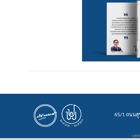
65/1 ถนนสุข
บทคว