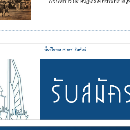
ไว้ซึ่งเอกราช มิอาจปฏิเสธได้ว่าส่วนที่สำคั
พื้นที่โฆษณา/ประชาสัมพันธ์