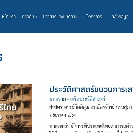
หน้าแรก
เกี่ยวกับ
+
ข่าวสารและบทความ
+
โครงการ
+
คลังข้อมูล
+
Main
navigation
s
ประวัติศาสตร์ขบวนการเส
บทความ
•
เกร็ดประวัติศาสตร์
ศาสตราจารย์กิตติคุณ ดร.ฉัตรทิพย์ นาถสุภา
7
ธันวาคม
2564
หากจะกล่าวถึงการที่ประเทศไทยสามารถผ่านพ