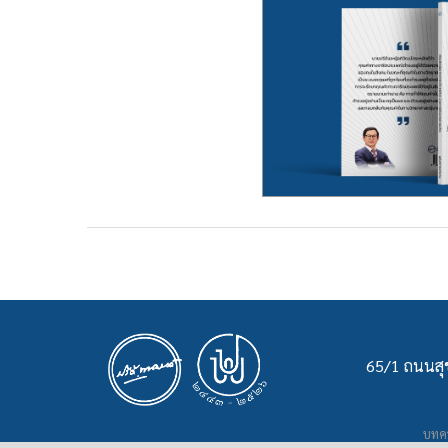
65/1 ถนนสุข
บทคว