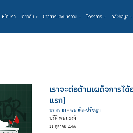
หน้าแรก
เกี่ยวกับ
+
ข่าวสารและบทความ
+
โครงการ
+
คลังข้อมูล
+
Main
navigation
เราจะต่อต้านเผด็จการได้
แรก)
บทความ
•
แนวคิด-ปรัชญา
ปรีดี พนมยงค์
11
ตุลาคม
2566