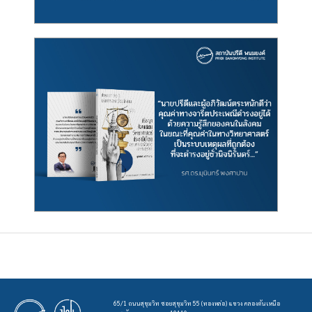
65/1 ถนนสุขุมวิท ซอยสุขุมวิท 55 (ทองหล่อ) แขวง คลองตันเหนือ