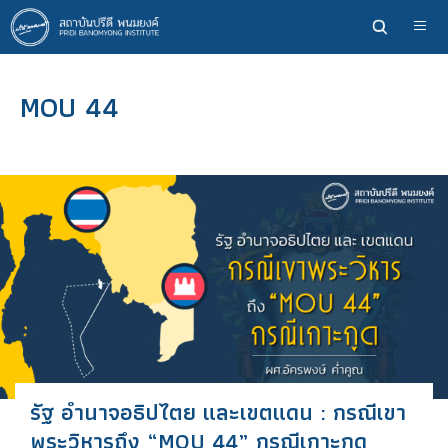
ข้าม
ไป
ยัง
เนื้อหา
MOU 44
หลัก
รัฐ อำนาจอธิปไตย และเขตแดน : กรณีเขา
พระวิหารถึง “MOU 44” กรณีเกาะกูด