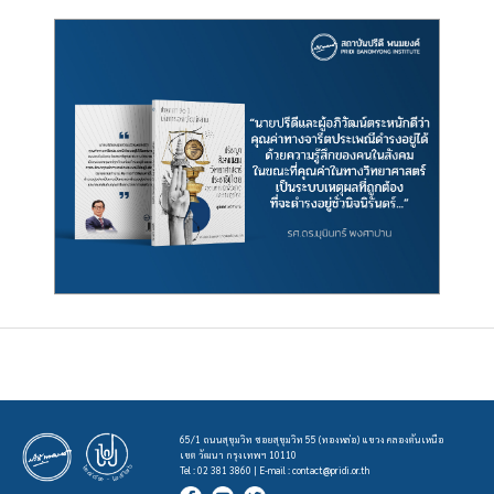
65/1 ถนนสุขุมวิท ซอยสุขุมวิท 55 (ทองหล่อ) แขวง คลองตันเหนือ
เขต วัฒนา กรุงเทพฯ 10110
Tel : 02 381 3860 | E-mail :
contact@pridi.or.th