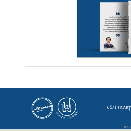
65/1 ถนนสุข
บทคว