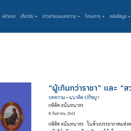
หน้าแรก
เกี่ยวกับ
+
ข่าวสารและบทความ
+
โครงการ
+
คลังข้อมูล
+
Main
navigation
“ผู้เกินกว่าราชา” และ “
บทความ
•
แนวคิด-ปรัชญา
กษิดิศ อนันทนาธร
8
กันยายน
2563
กษิดิศ อนันทนาธร ในห้วงบรรยากาศแห่งคว