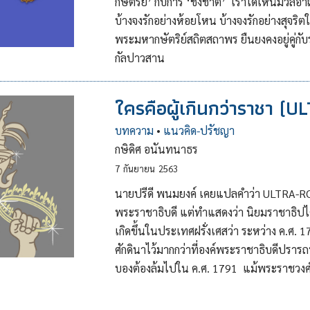
กษัตริย์’ กับการ ‘ชังชาติ’ เราได้เห็นมว
บ้างจงรักอย่างห้อยโหน บ้างจงรักอย่างสุจริ
พระมหากษัตริย์สถิตสถาพร ยืนยงคงอยู่คู่
กัลปาวสาน
ใครคือผู้เกินกว่าราชา 
บทความ
•
แนวคิด-ปรัชญา
กษิดิศ อนันทนาธร
7
กันยายน
2563
นายปรีดี พนมยงค์ เคยแปลคำว่า ULTRA-ROYAL
พระราชาธิบดี แต่ทำแสดงว่า นิยมราชาธิปไตย
เกิดขึ้นในประเทศฝรั่งเศสว่า ระหว่าง ค.ศ.
ศักดินาไว้มากกว่าที่องค์พระราชาธิบดีปราร
บองต้องล้มไปใน ค.ศ. 1791 แม้พระราชวงศ์นั