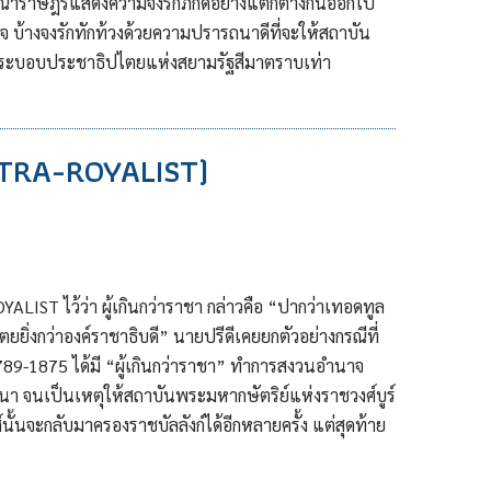
ลอาณาราษฎรแสดงความจงรักภักดีอย่างแตกต่างกันออกไป
ตใจ บ้างจงรักทักท้วงด้วยความปรารถนาดีที่จะให้สถาบัน
กับระบอบประชาธิปไตยแห่งสยามรัฐสีมาตราบเท่า
(ULTRA-ROYALIST)
IST ไว้ว่า ผู้เกินกว่าราชา กล่าวคือ “ปากว่าเทอดทูล
ยิ่งกว่าองค์ราชาธิบดี” นายปรีดีเคยยกตัวอย่างกรณีที่
 1789-1875 ได้มี “ผู้เกินกว่าราชา” ทำการสงวนอำนาจ
ถนา จนเป็นเหตุให้สถาบันพระมหากษัตริย์แห่งราชวงศ์บูร์
้นจะกลับมาครองราชบัลลังก์ได้อีกหลายครั้ง แต่สุดท้าย