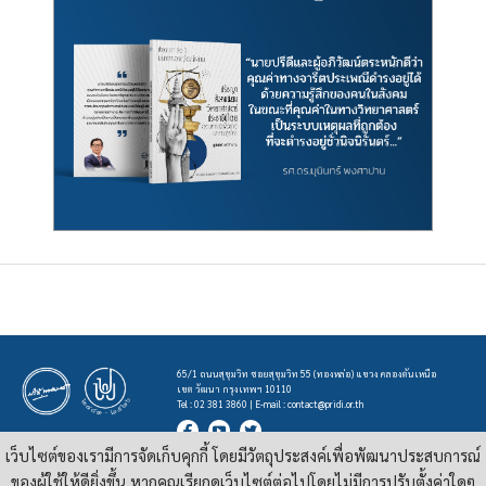
65/1 ถนนสุขุมวิท ซอยสุขุมวิท 55 (ทองหล่อ) แขวง คลองตันเหนือ
เขต วัฒนา กรุงเทพฯ 10110
Tel : 02 381 3860 | E-mail :
contact@pridi.or.th
เว็บไซต์ของเรามีการจัดเก็บคุกกี้ โดยมีวัตถุประสงค์เพื่อพัฒนาประสบการณ์
บทความ รูปภาพ และสื่ออื่นๆ ที่มีสัญลักษณ์ของสถาบันปรีดี พนมยงค์ ในเว็บไซต์
https://pridi.or.th
ของผู้ใช้ให้ดียิ่งขึ้น หากคุณเรียกดูเว็บไซต์ต่อไปโดยไม่มีการปรับตั้งค่าใดๆ
เผยแพร่ภายใต้สัญญาอนุญาต
ครีเอทีฟคอมมอนส์แบบแสดงที่มา-ไม่ใช่เชิงพาณิชย์ 4.0 สากล