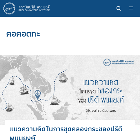
ข้าม
ไป
ยัง
เนื้อหา
คอคอดกะ
หลัก
แนวความคิดในการขุดคลองกระของปรีดี
พนมยงค์