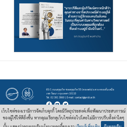
65/1 ถนนสุขุมวิท ซอยสุขุมวิท 55 (ทองหล่อ) แขวง คลองตันเหนือ
เขต วัฒนา กรุงเทพฯ 10110
Tel : 02 381 3860 | E-mail :
contact@pridi.or.th
เว็บไซต์ของเรามีการจัดเก็บคุกกี้ โดยมีวัตถุประสงค์เพื่อพัฒนาประสบการณ์
บทความ รูปภาพ และสื่ออื่นๆ ที่มีสัญลักษณ์ของสถาบันปรีดี พนมยงค์ ในเว็บไซต์
https://pridi.or.th
ของผู้ใช้ให้ดียิ่งขึ้น หากคุณเรียกดูเว็บไซต์ต่อไปโดยไม่มีการปรับตั้งค่าใดๆ
เผยแพร่ภายใต้สัญญาอนุญาต
ครีเอทีฟคอมมอนส์แบบแสดงที่มา-ไม่ใช่เชิงพาณิชย์ 4.0 สากล
นั้น แสดงว่าคุณยอมรับนโยบายคุกกี้ของเรา
เรียนรู้เพิ่มเติม
ฉันยอมรับ