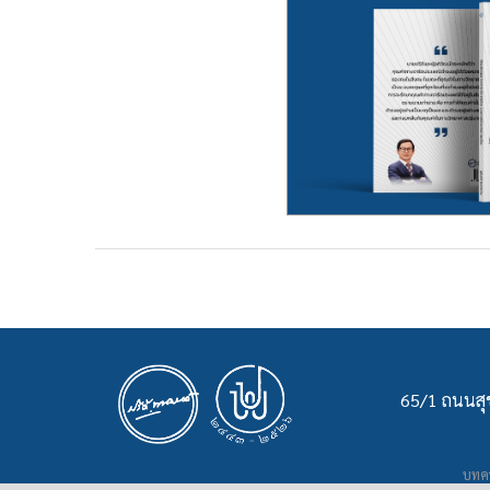
65/1 ถนนสุข
บทคว