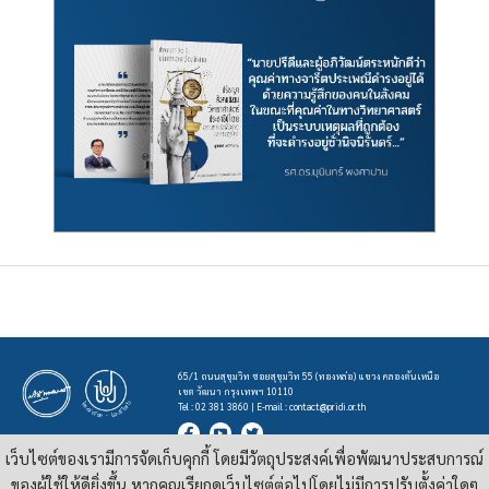
65/1 ถนนสุขุมวิท ซอยสุขุมวิท 55 (ทองหล่อ) แขวง คลองตันเหนือ
เขต วัฒนา กรุงเทพฯ 10110
Tel : 02 381 3860 | E-mail :
contact@pridi.or.th
เว็บไซต์ของเรามีการจัดเก็บคุกกี้ โดยมีวัตถุประสงค์เพื่อพัฒนาประสบการณ์
บทความ รูปภาพ และสื่ออื่นๆ ที่มีสัญลักษณ์ของสถาบันปรีดี พนมยงค์ ในเว็บไซต์
https://pridi.or.th
ของผู้ใช้ให้ดียิ่งขึ้น หากคุณเรียกดูเว็บไซต์ต่อไปโดยไม่มีการปรับตั้งค่าใดๆ
เผยแพร่ภายใต้สัญญาอนุญาต
ครีเอทีฟคอมมอนส์แบบแสดงที่มา-ไม่ใช่เชิงพาณิชย์ 4.0 สากล