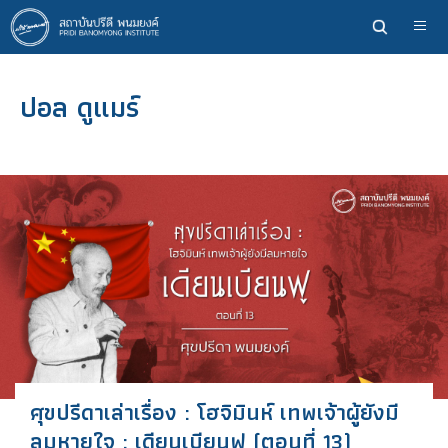
ข้าม
ไป
ยัง
เนื้อหา
ปอล ดูแมร์
หลัก
ศุขปรีดาเล่าเรื่อง : โฮจิมินห์ เทพเจ้าผู้ยังมี
ลมหายใจ : เดียนเบียนฟู (ตอนที่ 13)