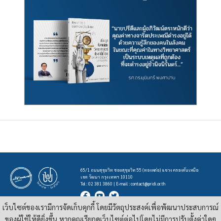
65/1 ถนนสุขุมวิท ซอยสุขุมวิท 55 (ทองหล่อ) แขวง คลองตันเหนือ
เขต วัฒนา กรุงเทพฯ 10110
Tel : 02 381 3860 | E-mail :
contact@pridi.or.th
เว็บไซต์ของเรามีการจัดเก็บคุกกี้ โดยมีวัตถุประสงค์เพื่อพัฒนาประสบการณ์
บทความ รูปภาพ และสื่ออื่นๆ ที่มีสัญลักษณ์ของสถาบันปรีดี พนมยงค์ ในเว็บไซต์
https://pridi.or.th
ของผู้ใช้ให้ดียิ่งขึ้น หากคุณเรียกดูเว็บไซต์ต่อไปโดยไม่มีการปรับตั้งค่าใดๆ
เผยแพร่ภายใต้สัญญาอนุญาต
ครีเอทีฟคอมมอนส์แบบแสดงที่มา-ไม่ใช่เชิงพาณิชย์ 4.0 สากล