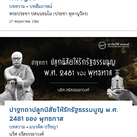
บทความ
•
บทสัมภาษณ์
พระประชา ปสนฺนธมฺโม (ประชา หุตานุวัตร)
27
พฤษภาคม
2566
ปาฐกถาปลูกนิสัยให้รักรัฐธรรมนูญ พ.ศ.
2481 ของ พุทธทาส
บทความ
•
แนวคิด-ปรัชญา
นริศ จรัสจรรยาวงศ์