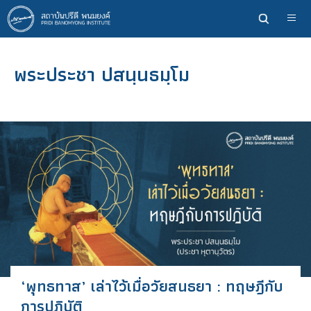
ข้าม
ไป
ยัง
เนื้อหา
พระประชา ปสนฺนธมฺโม
หลัก
‘พุทธทาส’ เล่าไว้เมื่อวัยสนธยา : ทฤษฎีกับ
การปฏิบัติ