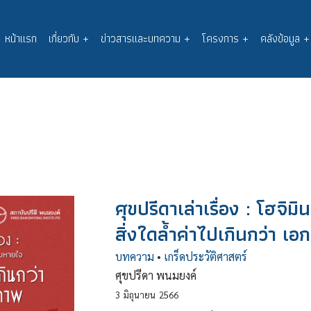
หน้าแรก
เกี่ยวกับ
+
ข่าวสารและบทความ
+
โครงการ
+
คลังข้อมูล
+
Main
navigation
ศุขปรีดาเล่าเรื่อง : โฮจิมิ
สิ่งใดล้ำค่าไปเกินกว่า เอ
บทความ
•
เกร็ดประวัติศาสตร์
ศุขปรีดา พนมยงค์
3
มิถุนายน
2566