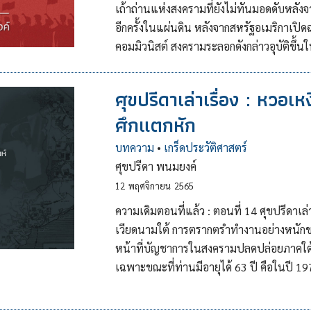
เถ้าถ่านแห่งสงครามที่ยังไม่ทันมอดดับหลั
อีกครั้งในแผ่นดิน หลังจากสหรัฐอเมริกาเปิด
คอมมิวนิสต์ สงครามระลอกดังกล่าวอุบัติขึ้นใ
ศุขปรีดาเล่าเรื่อง : หวอเห
ศึกแตกหัก
บทความ
•
เกร็ดประวัติศาสตร์
ศุขปรีดา พนมยงค์
12
พฤศจิกายน
2565
ความเดิมตอนที่แล้ว : ตอนที่ 14 ศุขปรีดาเล่า
เวียดนามใต้ การตรากตรำทำงานอย่างหนักขอ
หน้าที่บัญชาการในสงครามปลดปล่อยภาคใต
เฉพาะขณะที่ท่านมีอายุได้ 63 ปี คือในปี 1