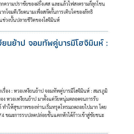
งจากความปราชัยของฝรั่งเศส และแล้วไฟสงครามก็ลุกโชน
ฉากโจมตีเวียดนามเพื่อสกัดกั้นการเติบโตของลัทธิ
นช่วงบั้นปลายชีวิตของโฮจิมินห์
งียนย้าป จอมทัพคู่บารมีโฮจิมินห์ :
เรื่อง : หวอเหงียนย้าป จอมทัพคู่บารมีโฮจิมินห์ : สมรภูมิ
ง หวอเหงียนย้าป มาตั้งแต่วัยหนุ่มตลอดจนการรับ
้ ทำให้สุขภาพของท่านเริ่มทรุดโทรมถดถอยไปมาก โดย
974 ขณะการรบปลดปล่อยขั้นแตกหักได้ก้าวเข้าสู่ชัยชนะ