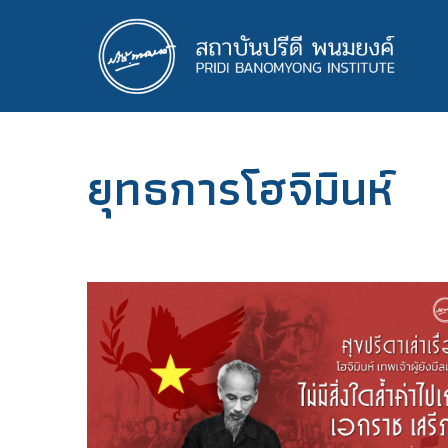
ข้าม
ไป
ยัง
เนื้อหา
หลัก
ยุทธการโฮจิมินห์