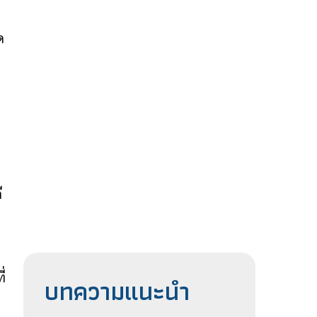
ด
ิ
ี
่
บทความแนะนำ