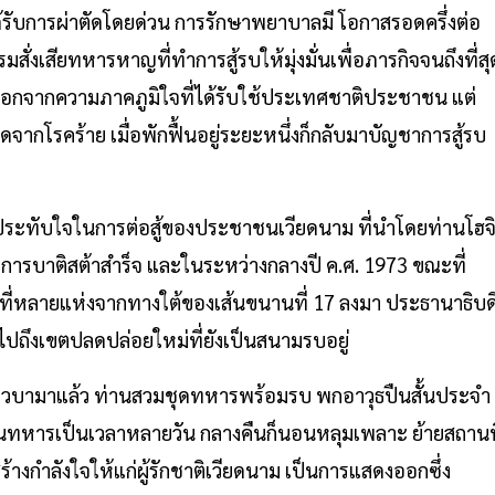
้รับการผ่าตัดโดยด่วน การรักษาพยาบาลมี โอกาสรอดครึ่งต่อ
รมสั่งเสียทหารหาญที่ทำการสู้รบให้มุ่งมั่นเพื่อภารกิจจนถึงที่สุ
ษนอกจากความภาคภูมิใจที่ได้รับใช้ประเทศชาติประชาชน แต่
จากโรคร้าย เมื่อพักฟื้นอยู่ระยะหนึ่งก็กลับมาบัญชาการสู้รบ
มประทับใจในการต่อสู้ของประชาชนเวียดนาม ที่นำโดยท่านโฮจ
จการบาติสต้าสำร็จ และในระหว่างกลางปี ค.ศ. 1973 ขณะที่
่หลายแห่งจากทางใต้ของเส้นขนานที่ 17 ลงมา ประธานาธิบด
าไปถึงเขตปลดปล่อยใหม่ที่ยังเป็นสนามรบอยู่
คิวบามาแล้ว ท่านสวมชุดทหารพร้อมรบ พกอาวุธปืนสั้นประจำ
นทหารเป็นเวลาหลายวัน กลางคืนก็นอนหลุมเพลาะ ย้ายสถานที
ร้างกำลังใจให้แก่ผู้รักชาติเวียดนาม เป็นการแสดงออกซึ่ง