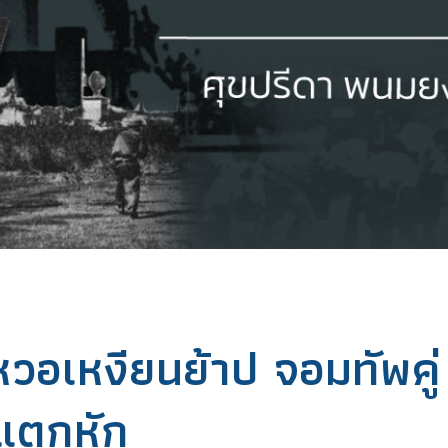
: หวอเหงียนย้าป จอมทัพคู่
กแตกหัก