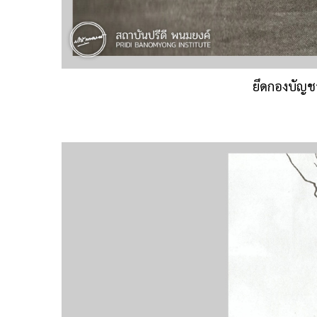
ยึดกองบัญช