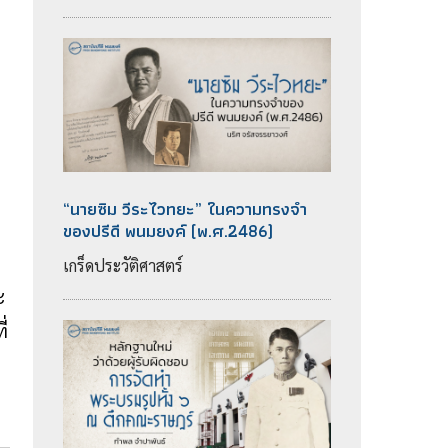
็
“นายซิม วีระไวทยะ” ในความทรงจำ
ของปรีดี พนมยงค์ (พ.ศ.2486)
เกร็ดประวัติศาสตร์
ะ
ี่