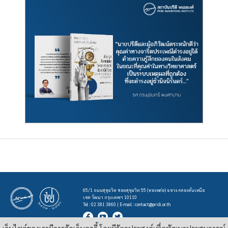
65/1 ถนนสุขุมวิท ซอยสุขุมวิท 55 (ทองหล่อ) แขวง คลองตันเหนือ
เขต วัฒนา กรุงเทพฯ 10110
Tel : 02 381 3860 | E-mail :
contact@pridi.or.th