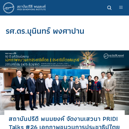
ข้าม
ไป
ยัง
เนื้อหา
รศ.ดร.มุนินทร์ พงศาปาน
หลัก
สถาบันปรีดี พนมยงค์ จัดงานเสวนา PRIDI
Talks #26 เอกภาพขบวนการประชาธิปไตย