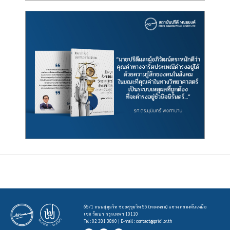
65/1 ถนนสุขุมวิท ซอยสุขุมวิท 55 (ทองหล่อ) แขวง คลองตันเหนือ
เขต วัฒนา กรุงเทพฯ 10110
Tel : 02 381 3860 | E-mail :
contact@pridi.or.th