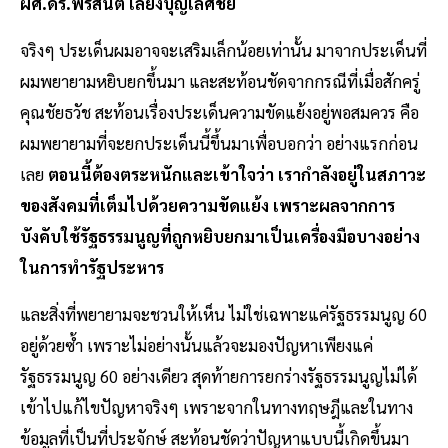
ผศ.ดร.พรสันต์ เลี้ยงบุญเลิศชัย
จริงๆ ประเด็นผมอาจจะเสริมเล็กน้อยเท่านั้น มาจากประเด็นที่
ผมพยายามหยิบยกขึ้นมา และสะท้อนชัดจากกรณีที่เมื่อสักครู่
คุณชัยธวัช สะท้อนเรื่องประเด็นความขัดแย้งอยู่พอสมควร คือ
ผมพยายามที่จะยกประเด็นนี้ขึ้นมาเพื่อบอกว่า อย่างแรกก่อน
เลย
ตอนนี้ต้องตระหนักและเข้าใจว่า เรากำลังอยู่ในสภาวะ
ของสังคมที่เต็มไปด้วยความขัดแย้ง เพราะผลจากการ
บังคับใช้รัฐธรรมนูญที่ถูกหยิบยกมาเป็นเครื่องมือบางอย่าง
ในการทำรัฐประหาร
และสิ่งที่พยายามจะชวนให้เห็น ไม่ใช่เฉพาะแค่รัฐธรรมนูญ 60
อยู่ด้วยซ้ำ เพราะไม่อย่างนั้นแล้วจะมองปัญหาเพียงแค่
รัฐธรรมนูญ 60 อย่างเดียว สุดท้ายการยกร่างรัฐธรรมนูญไม่ได้
เข้าไปแก้ไขปัญหาจริงๆ เพราะจากในทางทฤษฎีและในทาง
ข้อมูลที่เป็นที่ประจักษ์ สะท้อนชัดว่าปัญหาแบบนี้เกิดขึ้นมา