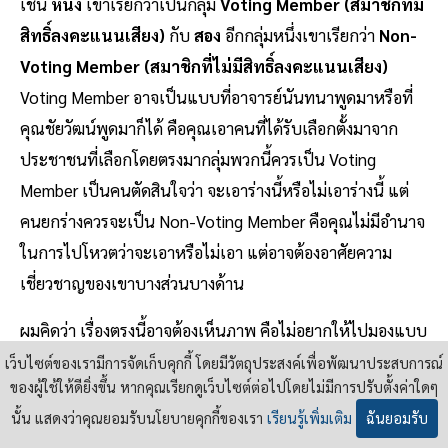
เช่น
หนึ่ง
เขาเรียกว่าเป็นกลุ่ม
Voting Member (สมาชิกที่มี
สิทธิ์ลงคะแนนเสียง)
กับ
สอง
อีกกลุ่มหนึ่งเขาเรียกว่า
Non-
Voting Member (สมาชิกที่ไม่มีสิทธิ์ลงคะแนนเสียง)
Voting Member อาจเป็นแบบที่อาจารย์นันทนาพูดมาหรือที่
คุณชัยวัฒน์พูดมาก็ได้ คือคุณเอาคนที่ได้รับเลือกตั้งมาจาก
ประชาชนที่เลือกโดยตรงมากลุ่มพวกนี้ควรเป็น Voting
Member เป็นคนตัดสินใจว่า จะเอาร่างนี้หรือไม่เอาร่างนี้ แต่
คนยกร่างควรจะเป็น Non-Voting Member คือคุณไม่มีอำนาจ
ในการไปโหวตว่าจะเอาหรือไม่เอา แต่อาจต้องอาศัยความ
เชี่ยวชาญของเขาบางส่วนบางด้าน
ผมคิดว่า เรื่องตรงนี้อาจต้องเห็นภาพ คือไม่อยากให้ไปมองแบบ
ในเชิง Extreme (สุดโต่ง) ซ้ายขวา เพราะในทางแล้ว
เว็บไซต์ของเรามีการจัดเก็บคุกกี้ โดยมีวัตถุประสงค์เพื่อพัฒนาประสบการณ์
ของผู้ใช้ให้ดียิ่งขึ้น หากคุณเรียกดูเว็บไซต์ต่อไปโดยไม่มีการปรับตั้งค่าใดๆ
รัฐธรรมนูญ การยกร่างมี Concept (แนวคิด) แบบนี้อยู่เหมือน
นั้น แสดงว่าคุณยอมรับนโยบายคุกกี้ของเรา
เรียนรู้เพิ่มเติม
ฉันยอมรับ
กัน ผมคิดว่าถ้าเห็นภาพตรงนี้ ว่าอาจมี Voting Member ก็ได้