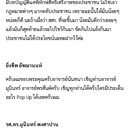
มีบทบัญญัติแค่พิทักษ์สิทธิเสรีภาพของประชาชน ไม่ใช่เอา
กฎหมายต่างๆ มากดทับประชาชน เพราะฉะนั้นให้มันน้อยๆ
หน่อยก็ดี นะถ้าเผื่อว่า สสร. ที่จะขึ้นมา น้อยมันดีกว่าเยอะๆ
แล้วมันก็สุดท้ายแล้วจะไปไขว้กันมา ขัดกันไปแย้งกันมา
ประชาชนไม่ได้ประโยชน์นะคะฝากไว้ค่ะ
ยิ่งชีพ อัชฌานนท์
ครับผมขอบพระคุณครับอาจารย์นันทนา เชิญท่านอาจารย์
มุนินทร์ อาจารย์พรสันต์ครับ เชิญทุกท่านได้ครับใครมีประเด็น
อะไร Pop Up ได้เลยครับผม
รศ.ดร.มุนินทร์ พงศาปาน