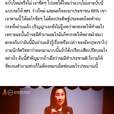
ฉบับใหม่หรือไม่ เอาชัดๆ ไปเลยได้ไหมว่าแบบไม่เอาฉบับนี้
แบบจะให้ สสร. ร่างใหม่ และผลก็ออกมาประชาชน 88% เขา
เอาตามนี้ ให้อะไรชัดๆ ไม่ต้องประดิษฐ์ประดอยถ้อยคำจน
กระทั่งอ่านแล้ว ปริญญาเอกยังไม่รู้เลยว่าตกลงจะให้ทำอะไร
เพราะฉะนั้นถ้าจะมีคำถามอะไรมันก็ควรจะให้หลายฝ่ายมา
ตกลงกันว่าอันนี้มันอ่านแล้วรู้เรื่องหรือเปล่า ของอังกฤษเขาไป
ถามนักจิตวิทยาว่าออกมาแบบนี้แล้วได้เปรียบเสียเปรียบอะไร
อย่างไร อันนี้สำคัญมากถ้าเผื่อว่าจะมีทำประชามติ ก็ถามให้
ชัดเจนคำถามพ่วงก็ไม่ต้องหมกเม็ดซ่อนอะไรประมาณนี้