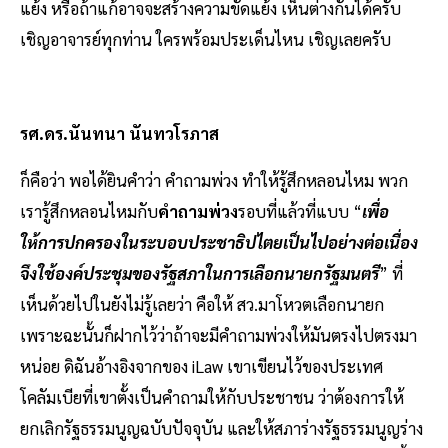
แย้ง หรือถ้าแก้อาจจะสร้างความขัดแย้ง เห็นต่างกันได้ครับ
เชิญอาจารย์ทุกท่าน ใครพร้อมประเด็นไหน เชิญเลยครับ
รศ.ดร.นันทนา นันทวโรภาส
ก็คือว่า พอได้ยินคำว่า คำถามพ่วง ทำให้รู้สึกหลอนไหม พวก
เรารู้สึกหลอนไหมกับ
คำถามพ่วง
รอบที่แล้วที่แบบ “
เพื่อ
ให้การปกครองในระบอบประชาธิปไตยเป็นไปอย่างต่อเนื่อง
จึงใช้องค์ประชุมของรัฐสภาในการเลือกนายกรัฐมนตรี
” ที่
เห็นด้วยไปในยังไม่รู้เลยว่า คือให้ สว.มาโหวตเลือกนายก
เพราะฉะนั้นก็ฝากไว้ว่าถ้าจะมีคำถามพ่วงให้มันตรงไปตรงมา
หน่อย ดิฉันอ้างอิงจากของ iLaw เขาเขียนไว้ของประเทศ
โคลัมเบียที่เขาตั้งเป็นคำถามให้กับประชาชน ว่าต้องการให้
ยกเลิกรัฐธรรมนูญฉบับปัจจุบัน และให้สภาร่างรัฐธรรมนูญร่าง