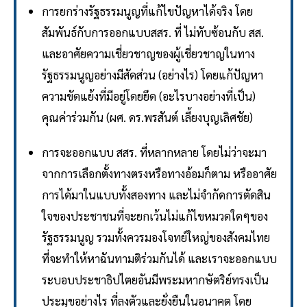
การยกร่างรัฐธรรมนูญที่แก้ไขปัญหาได้จริง โดย
สัมพันธ์กับการออกแบบสสร. ที่ ไม่ทับซ้อนกับ สส.
และอาศัยความเชี่ยวชาญของผู้เชี่ยวชาญในทาง
รัฐธรรมนูญอย่างมีสัดส่วน (อย่างไร) โดยแก้ปัญหา
ความขัดแย้งที่มีอยู่โดยยึด (อะไรบางอย่างที่เป็น)
คุณค่าร่วมกัน (ผศ. ดร.พรสันต์ เลี้ยงบุญเลิศชัย)
การจะออกแบบ สสร. ที่หลากหลาย โดยไม่ว่าจะมา
จากการเลือกตั้งทางตรงหรือทางอ้อมก็ตาม หรืออาศัย
การได้มาในแบบทั้งสองทาง และไม่จำกัดการตัดสิน
ใจของประชาชนที่จะยกเว้นไม่แก้ไขหมวดใดๆของ
รัฐธรรมนูญ รวมทั้งควรมองโจทย์ใหญ่ของสังคมไทย
ที่จะทำให้หาฉันทามติร่วมกันได้ และเราจะออกแบบ
ระบอบประชาธิปไตยอันมีพระมหากษัตริย์ทรงเป็น
ประมุขอย่างไร ที่ลงตัวและยั่งยืนในอนาคต โดย