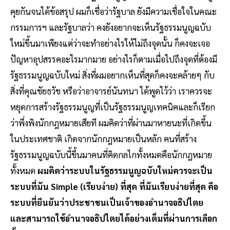
คุยกันจนได้ข้อสรุป ผมก็เชื่อว่ารัฐบาล ยังมีความเชื่อใจในคณะ
กรรมการฯ และรัฐบาลว่า คงยังอยากจะเห็นรัฐธรรมนูญฉบับ
ใหม่ขึ้นมาเพียงแต่ว่าจะทำอย่างไรให้ไม่ถึงจุดนั้น ก็คงจะเจอ
ปัญหาอุปสรรคอะไรมากมาย อย่างไรก็ตามเมื่อไปถึงจุดที่ต้องมี
รัฐธรรมนูญฉบับใหม่ สิ่งที่ผมอยากเห็นที่สุดก็คงจะคล้ายๆ กับ
สิ่งที่คุณชัยธวัช หรือว่าอาจารย์นันทนา ได้พูดไว้ว่า เราควรจะ
หยุดการสร้างรัฐธรรมนูญที่เป็นรัฐธรรมนูญเทคนิคและก็เรียก
ว่าพึ่งพิงนักกฎหมายเสียที ผมคิดว่าที่ผ่านมาหายนะที่เกิดขึ้น
ในประเทศชาติ เกิดจากนักกฎหมายเป็นหลัก คนที่สร้าง
รัฐธรรมนูญฉบับนี้ขึ้นมาคนที่คิดกลไกทั้งหมดคือนักกฎหมาย
ทั้งหมด
ผมคิดว่าระบบในรัฐธรรมนูญฉบับใหม่ควรจะเป็น
ระบบที่มัน Simple (เรียบง่าย) ที่สุด ที่มันเรียบง่ายที่สุด คือ
ระบบที่ยืนยันว่าประชาชนเป็นเจ้าของอำนาจอธิปไตย
และสามารถใช้อำนาจอธิปไตยได้อย่างเต็มที่ผ่านการเลือก