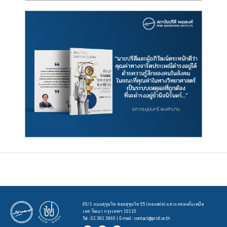
65/1 ถนนสุขุมวิท ซอยสุขุมวิท 55 (ทองหล่อ) แขวง คลองตันเหนือ
เขต วัฒนา กรุงเทพฯ 10110
Tel : 02 381 3860 | E-mail :
contact@pridi.or.th