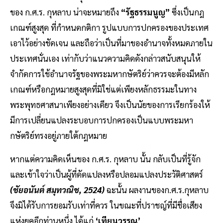
ของ ก.ศ.ร. กุหลาบ น่าจะหมายถึง
“รัฐธรรมนูญ”
ซึ่งเป็นกฎ
เกณฑ์สูงสุด ที่กำหนดกติกา รูปแบบการปกครองของประเทศ
เอาไว้อย่างชัดเจน และถือว่าเป็นที่มาของอำนาจทั้งหมดภายใน
ประเทศนั่นเอง เท่ากับว่าแนวความคิดดังกล่าวสนับสนุนให้
จำกัดการใช้อำนาจรัฐของพระมหากษัตริย์ว่าควรจะต้องมีหลัก
เกณฑ์หรือกฎหมายสูงสุดที่มิใช่แต่เพียงหลักธรรมะในทาง
พระพุทธศาสนาเพียงอย่างเดียว จึงเป็นนัยของการเรียกร้องให้
มีการเปลี่ยนแปลงระบอบการปกครองเป็นแบบพระมหา
กษัตริย์ทรงอยู่ภายใต้กฎหมาย
หากแต่ความคิดเห็นของ ก.ศ.ร. กุหลาบ นั้น กลับเป็นที่รู้จัก
และเข้าใจว่าเป็นผู้ที่ดัดแปลงหรือปลอมแปลงประวัติศาสตร์
(ชัยอนันต์ สมุทวณิช, 2524)
ฉะนั้น ผลงานของก.ศ.ร.กุหลาบ
จึงมิได้รับการยอมรับเท่าที่ควร ในขณะที่ปราชญ์ที่มีชื่อเสียง
แห่งยุคอีกท่านหนึ่ง ได้แก่
‘เทียนวรรณ’