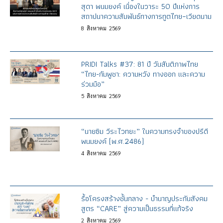
สุดา พนมยงค์ เนื่องในวาระ 50 ปีแห่งการ
สถาปนาความสัมพันธ์ทางการทูตไทย–เวียดนาม
8
สิงหาคม
2569
PRIDI Talks #37: 81 ปี วันสันติภาพไทย
“ไทย-กัมพูชา: ความหวัง ทางออก และความ
ร่วมมือ”
5
สิงหาคม
2569
“นายซิม วีระไวทยะ” ในความทรงจำของปรีดี
พนมยงค์ (พ.ศ.2486)
4
สิงหาคม
2569
รื้อโครงสร้างชั้นกลาง - บำนาญประกันสังคม
สูตร “CARE” สู่ความเป็นธรรมที่แท้จริง
2
สิงหาคม
2569