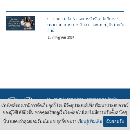
ถาม-ตอบ หลัก 6 ประการกับรัฐสวัสดิการ :
ความเสมอภาค การศึกษา และเศรษฐกิจไทยใน
วันนี้
11
กรกฎาคม
2569
65/1 ถนนสุขุมวิท ซอยสุขุมวิท 55 (ทองหล่อ) แขวง คลองตันเหนือ
เขต วัฒนา กรุงเทพฯ 10110
เว็บไซต์ของเรามีการจัดเก็บคุกกี้ โดยมีวัตถุประสงค์เพื่อพัฒนาประสบการณ์
Tel : 02 381 3860 | E-mail :
contact@pridi.or.th
ของผู้ใช้ให้ดียิ่งขึ้น หากคุณเรียกดูเว็บไซต์ต่อไปโดยไม่มีการปรับตั้งค่าใดๆ
นั้น แสดงว่าคุณยอมรับนโยบายคุกกี้ของเรา
เรียนรู้เพิ่มเติม
ฉันยอมรับ
บทความ รูปภาพ และสื่ออื่นๆ ที่มีสัญลักษณ์ของสถาบันปรีดี พนมยงค์ ในเว็บไซต์
https://pridi.or.th
เผยแพร่ภายใต้สัญญาอนุญาต
ครีเอทีฟคอมมอนส์แบบแสดงที่มา-ไม่ใช่เชิงพาณิชย์ 4.0 สากล