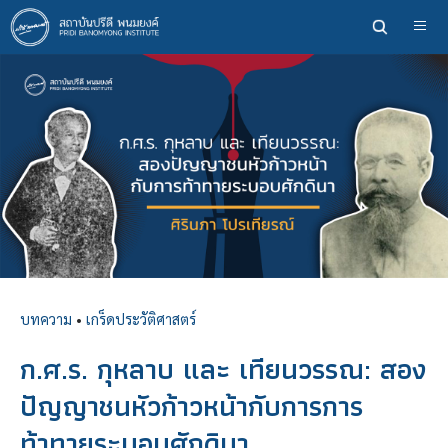
ข้าม
ไป
ยัง
เนื้อหา
หลัก
บทความ
•
เกร็ดประวัติศาสตร์
ก.ศ.ร. กุหลาบ และ เทียนวรรณ: สอง
ปัญญาชนหัวก้าวหน้ากับการการ
ท้าทายระบอบศักดินา