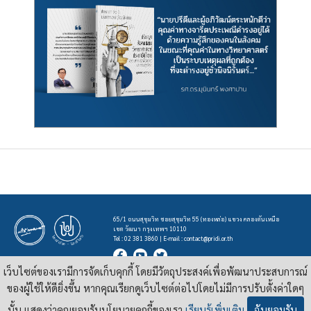
65/1 ถนนสุขุมวิท ซอยสุขุมวิท 55 (ทองหล่อ) แขวง คลองตันเหนือ
เขต วัฒนา กรุงเทพฯ 10110
Tel : 02 381 3860 | E-mail :
contact@pridi.or.th
เว็บไซต์ของเรามีการจัดเก็บคุกกี้ โดยมีวัตถุประสงค์เพื่อพัฒนาประสบการณ์
บทความ รูปภาพ และสื่ออื่นๆ ที่มีสัญลักษณ์ของสถาบันปรีดี พนมยงค์ ในเว็บไซต์
https://pridi.or.th
ของผู้ใช้ให้ดียิ่งขึ้น หากคุณเรียกดูเว็บไซต์ต่อไปโดยไม่มีการปรับตั้งค่าใดๆ
เผยแพร่ภายใต้สัญญาอนุญาต
ครีเอทีฟคอมมอนส์แบบแสดงที่มา-ไม่ใช่เชิงพาณิชย์ 4.0 สากล
นั้น แสดงว่าคุณยอมรับนโยบายคุกกี้ของเรา
เรียนรู้เพิ่มเติม
ฉันยอมรับ