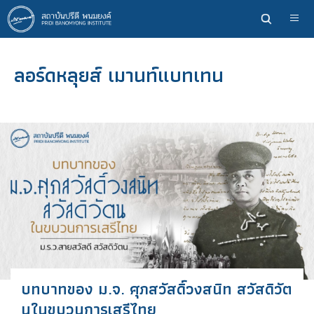
ข้าม
ไป
ยัง
เนื้อหา
ลอร์ดหลุยส์ เมานท์แบทเทน
หลัก
บทบาทของ ม.จ. ศุภสวัสดิ์วงสนิท สวัสดิวัต
นในขบวนการเสรีไทย