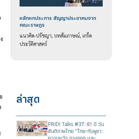
หลักหกประการ สัญญาประชาคมจาก
อ
คณะราษฎร
แนวคิด-ปรัชญา, บทสัมภาษณ์, เกร็ด
อง
ประวัติศาสตร์
ล่าสุด
ือ
า
PRIDI Talks #37: 81 ปี วัน
สันติภาพไทย “ไทย-กัมพูชา:
ม
ความหวัง ทางออก และ