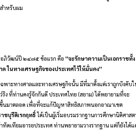
ันสำหรับผม
อภิวัฒน์ปี ๒๔๗๕ ข้อแรก คือ
“จะรักษาความเป็นเอกราชทั้ง
าล ในทางเศรษฐกิจของประเทศไว้ให้มั่นคง”
ฉพาะทางศาลและทางเศรษฐกิจนั้น มีที่มาตั้งแต่เราถูกบังคับใ
์ริง
ที่ท่านคงรู้จักกันดี ประเทศไทย (สยาม) ได้พยายามที่จะ
ขึ้นมาตลอด เพื่อที่จะแก้ปัญหาสิทธิสภาพนอกอาณาเขต
ชบุรีดิเรกฤทธิ์
ได้เป็นผู้เริ่มอบรมรากฐานการศึกษานิติศาสตร
ทัดเทียมอารยประเทศ ท่านพยายามวางรากฐาน แต่ก็ยังได้แค