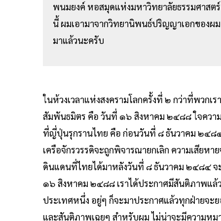
พนมยงค์ หอสมุดแห่งมหาวิทยาลัยธรรมศาสตร์ 
นี้ ผมเอามาจากวิทยานิพนธ์ปริญญาเอกของผม เ
มาแล้วนะครับ
ในห้วงเวลาแห่งสงครามโลกครั้งที่ ๒ กว่าที่พวกเรา
สัมพันธมิตร คือ วันที่ ๑๖ สิงหาคม ๒๔๘๘ ใจความ
ที่ญี่ปุ่นรุกรานไทย คือ ก่อนวันที่ ๘ ธันวาคม ๒
เครือจักรวรรดิจะถูกพิจารณายกเลิก ความเสียห
ดินแดนที่ไทยได้มาหลังวันที่ ๘ ธันวาคม ๒๔๘๔ จะมีก
๑๖ สิงหาคม ๒๔๘๘ เราได้ประกาศมีสันติภาพแล้ว แ
ประเทศหนึ่ง อยู่ๆ ก็จะมาประกาศแล้วทุกฝ่ายจะยอม
และสันติภาพเฉยๆ สำหรับผม ไม่น่าจะมีความหมาย