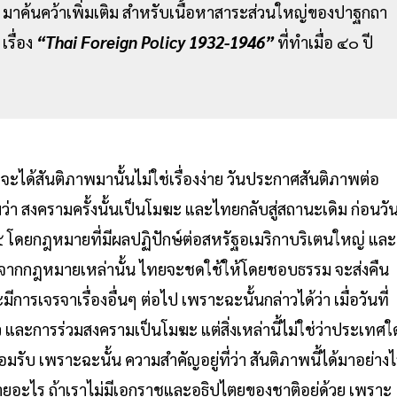
มาค้นคว้าเพิ่มเติม สำหรับเนื้อหาสาระส่วนใหญ่ของปาฐกถา
รื่อง
“Thai Foreign Policy 1932-1946”
ที่ทำเมื่อ ๔๐ ปี
จะได้สันติภาพมานั้นไม่ใช่เรื่องง่าย วันประกาศสันติภาพต่อ
ว่า สงครามครั้งนั้นเป็นโมฆะ และไทยกลับสู่สถานะเดิม ก่อนวั
๔๘๔ โดยกฎหมายที่มีผลปฏิปักษ์ต่อสหรัฐอเมริกาบริเตนใหญ่ และ
ายจากกฎหมายเหล่านั้น ไทยจะชดใช้ให้โดยชอบธรรม จะส่งคืน
ารเจรจาเรื่องอื่นๆ ต่อไป เพราะฉะนั้นกล่าวได้ว่า เมื่อวันที่
ละการร่วมสงครามเป็นโมฆะ แต่สิ่งเหล่านี้ไม่ใช่ว่าประเทศใ
รับ เพราะฉะนั้น ความสำคัญอยู่ที่ว่า สันติภาพนี้ได้มาอย่าง
อะไร ถ้าเราไม่มีเอกราชและอธิปไตยของชาติอยู่ด้วย เพราะ