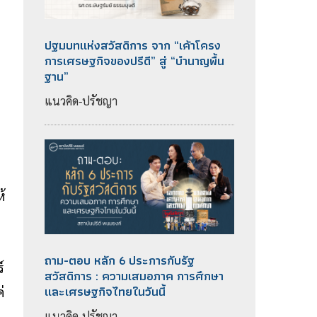
ปฐมบทแห่งสวัสดิการ จาก “เค้าโครง
การเศรษฐกิจของปรีดี” สู่ “บำนาญพื้น
ฐาน”
แนวคิด-ปรัชญา
ห้
ถาม-ตอบ หลัก 6 ประการกับรัฐ
์
สวัสดิการ : ความเสมอภาค การศึกษา
และเศรษฐกิจไทยในวันนี้
่
แนวคิด-ปรัชญา