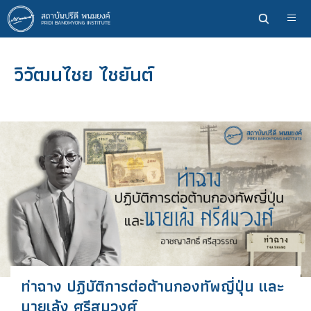
ข้าม
ไป
ยัง
เนื้อหา
วิวัฒนไชย ไชยันต์
หลัก
ท่าฉาง ปฏิบัติการต่อต้านกองทัพญี่ปุ่น และ
นายเล้ง ศรีสมวงศ์