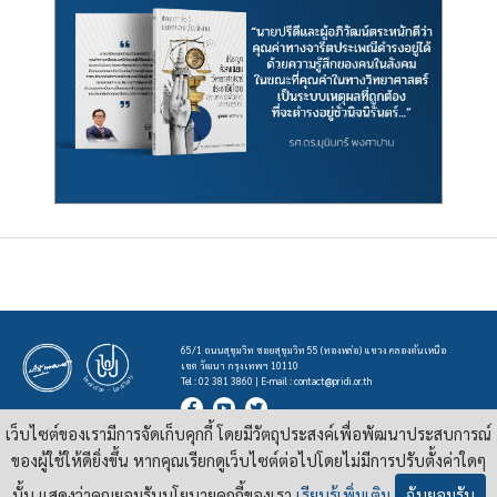
65/1 ถนนสุขุมวิท ซอยสุขุมวิท 55 (ทองหล่อ) แขวง คลองตันเหนือ
เขต วัฒนา กรุงเทพฯ 10110
Tel : 02 381 3860 | E-mail :
contact@pridi.or.th
เว็บไซต์ของเรามีการจัดเก็บคุกกี้ โดยมีวัตถุประสงค์เพื่อพัฒนาประสบการณ์
บทความ รูปภาพ และสื่ออื่นๆ ที่มีสัญลักษณ์ของสถาบันปรีดี พนมยงค์ ในเว็บไซต์
https://pridi.or.th
ของผู้ใช้ให้ดียิ่งขึ้น หากคุณเรียกดูเว็บไซต์ต่อไปโดยไม่มีการปรับตั้งค่าใดๆ
เผยแพร่ภายใต้สัญญาอนุญาต
ครีเอทีฟคอมมอนส์แบบแสดงที่มา-ไม่ใช่เชิงพาณิชย์ 4.0 สากล
นั้น แสดงว่าคุณยอมรับนโยบายคุกกี้ของเรา
เรียนรู้เพิ่มเติม
ฉันยอมรับ