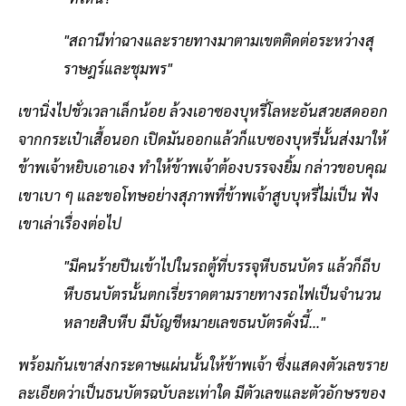
"สถานีท่าฉางและรายทางมาตามเขตติดต่อระหว่างสุ
ราษฎร์และชุมพร"
เขานิ่งไปชั่วเวลาเล็กน้อย ล้วงเอาซองบุหรี่โลหะอันสวยสดออก
จากกระเป๋าเสื้อนอก เปิดมันออกแล้วก็แบซองบุหรี่นั้นส่งมาให้
ข้าพเจ้าหยิบเอาเอง ทำให้ข้าพเจ้าต้องบรรจงยิ้ม กล่าวขอบคุณ
เขาเบา ๆ และขอโทษอย่างสุภาพที่ข้าพเจ้าสูบบุหรี่ไม่เป็น ฟัง
เขาเล่าเรื่องต่อไป
"มีคนร้ายปีนเข้าไปในรถตู้ที่บรรจุหีบธนบัดร แล้วก็ถีบ
หีบธนบัตรนั้นตกเรี่ยราดตามรายทางรถไฟเป็นจำนวน
หลายสิบหีบ มีบัญชีหมายเลขธนบัตรดั่งนี้..."
พร้อมกันเขาส่งกระดาษแผ่นนั้นให้ข้าพเจ้า ซึ่งแสดงตัวเลขราย
ละเอียดว่าเป็นธนบัตรฉบับละเท่าใด มีตัวเลขและตัวอักษรของ