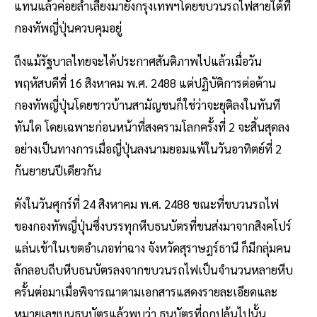
แทนแล้วค่อยลำเลียงมายังกรุงเทพฯโดยขบวนรถไฟสายใต้ที่
กองทัพญี่ปุ่นควบคุมอยู่
ถึงแม้รัฐบาลไทยจะได้ประกาศสันติภาพไปแล้วเมื่อวัน
พฤหัสบดีที่ 16 สิงหาคม พ.ศ. 2488 แต่ปฏิบัติการต่อต้าน
กองทัพญี่ปุ่นโดยชาวบ้านสามัญชนก็ใช่ว่าจะยุติลงในทันที
ทันใด โดยเฉพาะก่อนหน้าที่สงครามโลกครั้งที่ 2 จะสิ้นสุดลง
อย่างเป็นทางการเมื่อญี่ปุ่นลงนามยอมแพ้ในวันอาทิตย์ที่ 2
กันยายนปีเดียวกัน
ดังในวันศุกร์ที่ 24 สิงหาคม พ.ศ. 2488 ขณะที่ขบวนรถไฟ
ของกองทัพญี่ปุ่นซึ่งบรรทุกหีบธนบัตรที่ขนส่งมาจากสิงคโปร์
แล่นเข้าในเขตอำเภอท่าฉาง จังหวัดสุราษฎร์ธานี ก็มีกลุ่มคน
ลักลอบถีบหีบธนบัตรลงจากขบวนรถไฟเป็นจำนวนหลายหีบ
ครั้นต่อมาเมื่อพิจารณาตามเอกสารแสดงรายละเอียดและ
หมายเลขบนธนบัตรแล้วพบว่า ธนบัตรที่ถูกปล้นไปนั้น