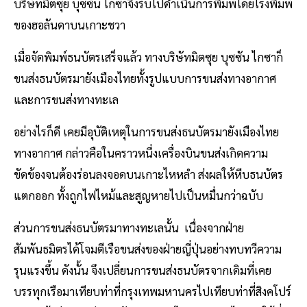
บริษัทมิตซุย บุซซัน ไกซาจึงรับไปดำเนินการพิมพ์โดยโรงพิมพ์
ของฮอลันดาบนเกาะชวา
เมื่อจัดพิมพ์ธนบัตรเสร็จแล้ว ทางบริษัทมิตซุย บุซซัน ไกซาก็
ขนส่งธนบัตรมายังเมืองไทยทั้งรูปแบบการขนส่งทางอากาศ
และการขนส่งทางทะเล
อย่างไรก็ดี เคยมีอุบัติเหตุในการขนส่งธนบัตรมายังเมืองไทย
ทางอากาศ กล่าวคือในคราวหนึ่งเครื่องบินขนส่งเกิดความ
ขัดข้องจนต้องร่อนลงจอดบนเกาะไหหลำ ส่งผลให้หีบธนบัตร
แตกออก ทั้งถูกไฟไหม้และสูญหายไปเป็นหมื่นกว่าฉบับ
ส่วนการขนส่งธนบัตรมาทางทะเลนั้น เนื่องจากฝ่าย
สัมพันธมิตรได้โจมตีเรือขนส่งของฝ่ายญี่ปุ่นอย่างทบทวีความ
รุนแรงขึ้น ดังนั้น จึงเปลี่ยนการขนส่งธนบัตรจากเดิมที่เคย
บรรทุกเรือมาเทียบท่าที่กรุงเทพมหานครไปเทียบท่าที่สิงคโปร์