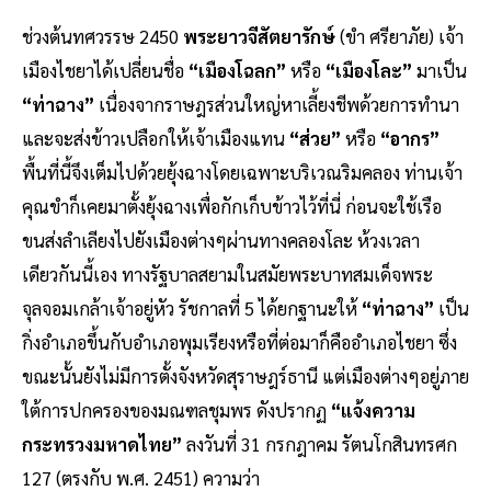
ช่วงต้นทศวรรษ 2450
พระยาวจีสัตยารักษ์
(ขำ ศรียาภัย) เจ้า
เมืองไชยาได้เปลี่ยนชื่อ
“เมืองโฉลก”
หรือ
“เมืองโละ”
มาเป็น
“ท่าฉาง”
เนื่องจากราษฎรส่วนใหญ่หาเลี้ยงชีพด้วยการทำนา
และจะส่งข้าวเปลือกให้เจ้าเมืองแทน
“ส่วย”
หรือ
“อากร”
พื้นที่นี้จึงเต็มไปด้วยยุ้งฉางโดยเฉพาะบริเวณริมคลอง ท่านเจ้า
คุณขำก็เคยมาตั้งยุ้งฉางเพื่อกักเก็บข้าวไว้ที่นี่ ก่อนจะใช้เรือ
ขนส่งลำเลียงไปยังเมืองต่างๆผ่านทางคลองโละ ห้วงเวลา
เดียวกันนี้เอง ทางรัฐบาลสยามในสมัยพระบาทสมเด็จพระ
จุลจอมเกล้าเจ้าอยู่หัว รัชกาลที่ 5 ได้ยกฐานะให้
“ท่าฉาง”
เป็น
กิ่งอำเภอขึ้นกับอำเภอพุมเรียงหรือที่ต่อมาก็คืออำเภอไชยา ซึ่ง
ขณะนั้นยังไม่มีการตั้งจังหวัดสุราษฎร์ธานี แต่เมืองต่างๆอยู่ภาย
ใต้การปกครองของมณฑลชุมพร ดังปรากฏ
“แจ้งความ
กระทรวงมหาดไทย”
ลงวันที่ 31 กรกฎาคม รัตนโกสินทรศก
127 (ตรงกับ พ.ศ. 2451) ความว่า