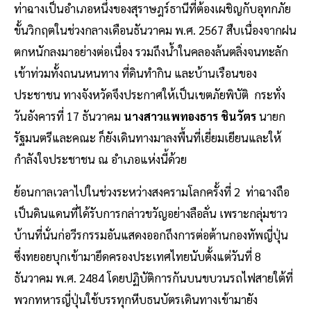
ท่าฉางเป็นอำเภอหนึ่งของสุราษฎร์ธานีที่ต้องเผชิญกับอุทกภัย
ขั้นวิกฤตในช่วงกลางเดือนธันวาคม พ.ศ. 2567 สืบเนื่องจากฝน
ตกหนักลงมาอย่างต่อเนื่อง รวมถึงน้ำในคลองล้นตลิ่งจนทะลัก
เข้าท่วมทั้งถนนหนทาง ที่ดินทำกิน และบ้านเรือนของ
ประชาชน ทางจังหวัดจึงประกาศให้เป็นเขตภัยพิบัติ กระทั่ง
วันอังคารที่ 17 ธันวาคม
นางสาวแพทองธาร ชินวัตร
นายก
รัฐมนตรีและคณะ ก็ยังเดินทางมาลงพื้นที่เยี่ยมเยียนและให้
กำลังใจประชาชน ณ อำเภอแห่งนี้ด้วย
ย้อนกาลเวลาไปในช่วงระหว่างสงครามโลกครั้งที่ 2 ท่าฉางถือ
เป็นดินแดนที่ได้รับการกล่าวขวัญอย่างลือลั่น เพราะกลุ่มชาว
บ้านที่นั่นก่อวีรกรรมอันแสดงออกถึงการต่อต้านกองทัพญี่ปุ่น
ซึ่งทยอยบุกเข้ามายึดครองประเทศไทยนับตั้งแต่วันที่ 8
ธันวาคม พ.ศ. 2484 โดยปฏิบัติการกันบนขบวนรถไฟสายใต้ที่
พวกทหารญี่ปุ่นใช้บรรทุกหีบธนบัตรเดินทางเข้ามายัง