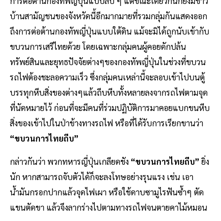
การต่อต้านกองทัพญี่ปุ่นแบบลับ ๆ แต่ขณะเดียวกันก็ยังมีชาว
บ้านสามัญชนของจังหวัดนี้อีกมากมายที่รวมกลุ่มกันแสดงออก
ถึงการต่อต้านกองทัพญี่ปุ่นแบบใต้ดิน แม้จะมิได้ถูกนับเข้ากับ
ขบวนการเสรีไทยด้วย โดยเฉพาะกลุ่มคนผู้คอยดักปล้น
ทรัพย์สินและยุทธปัจจัยต่างๆของกองทัพญี่ปุ่นในช่วงที่ขบวน
รถไฟต้องชะลอความเร็ว ซึ่งกลุ่มคนเหล่านี้จะลอบเข้าไปบนตู้
บรรทุกหีบสิ่งของต่างๆแล้วถีบหีบทั้งหลายลงจากรถไฟตามจุด
ที่นัดหมายไว้ ก่อนที่จะมีคนที่ร่วมปฏิบัติการมาคอยแบกขนหีบ
สิ่งของเข้าไปในป่าข้างทางรถไฟ หรือที่ได้รับการเรียกขานว่า
“ขบวนการไทยถีบ”
กล่าวกันว่า พวกทหารญี่ปุ่นเกลียดชัง
“ขบวนการไทยถีบ”
ยิ่ง
นัก หากสามารถจับตัวได้ก็จะลงโทษอย่างรุนแรง เช่น เอา
น้ำมันกรอกปากแล้วจุดไฟเผา หรือใช้ดาบซามูไรฟันซ้ำๆ ตัด
แขนตัดขา แล้วจึงลากร่างไปตามทางรถไฟจนตายคาไม้หมอน