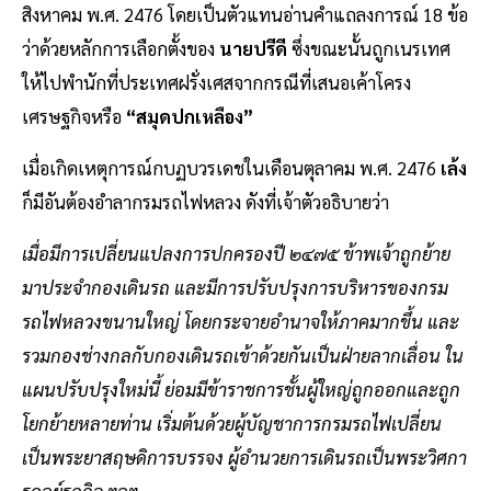
สิงหาคม พ.ศ. 2476 โดยเป็นตัวแทนอ่านคำแถลงการณ์ 18 ข้อ
ว่าด้วยหลักการเลือกตั้งของ
นายปรีดี
ซึ่งขณะนั้นถูกเนรเทศ
ให้ไปพำนักที่ประเทศฝรั่งเศสจากกรณีที่เสนอเค้าโครง
เศรษฐกิจหรือ
“สมุดปกเหลือง”
เมื่อเกิดเหตุการณ์กบฏบวรเดชในเดือนตุลาคม พ.ศ. 2476
เล้ง
ก็มีอันต้องอำลากรมรถไฟหลวง ดังที่เจ้าตัวอธิบายว่า
เมื่อมีการเปลี่ยนแปลงการปกครองปี ๒๔๗๕ ข้าพเจ้าถูกย้าย
มาประจำกองเดินรถ และมีการปรับปรุงการบริหารของกรม
รถไฟหลวงขนานใหญ่ โดยกระจายอำนาจให้ภาคมากขึ้น และ
รวมกองช่างกลกับกองเดินรถเข้าด้วยกันเป็นฝ่ายลากเลื่อน ใน
แผนปรับปรุงใหม่นี้ ย่อมมีข้าราชการชั้นผู้ใหญ่ถูกออกและถูก
โยกย้ายหลายท่าน เริ่มต้นด้วยผู้บัญชาการกรมรถไฟเปลี่ยน
เป็นพระยาสฤษดิการบรรจง ผู้อํานวยการเดินรถเป็นพระวิศกา
รดุลย์รถกิจ ฯลฯ