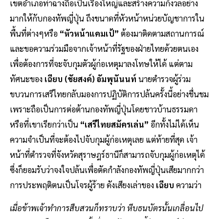
เขตอำเภอท่าฉางถือเป็นเรื่องใหญ่และสร้างความกังวลอย่าง
มากให้กับกองทัพญี่ปุ่น ถึงขนาดที่หัวหน้าหน่วยบัญชาการใน
พื้นที่ต่างๆหรือ
“หัวหน้าแคมเป้”
ต้องมาติดตามสถานการณ์
และขอความร่วมมือจากเจ้าหน้าที่รัฐของฝ่ายไทยด้วยตนเอง
เพื่อต้องการที่จะจับกุมตัวผู้ก่อเหตุมาลงโทษให้ได้ แต่ตาม
ทัศนะของ
เฉียบ (ชัยสงค์) อัมพุนันนท์
นายตำรวจผู้ร่วม
ขบวนการเสรีไทยกลับมองการปฏิบัติการปล้นครั้งนี้อย่างชื่นชม
เพราะถือเป็นการต่อต้านกองทัพญี่ปุ่นโดยชาวบ้านธรรมดา
หรือที่เขาเรียกว่าเป็น
“เสรีไทยสมัครเล่น”
อีกทั้งไม่ได้เห็น
ความจำเป็นที่จะต้องไปจับกุมผู้ก่อเหตุเลย แต่ท้ายที่สุด เจ้า
หน้าที่ตำรวจที่จังหวัดสุราษฎร์ธานีก็สามารถจับกุมผู้ก่อเหตุได้
ซึ่งก็ยอมรับว่าจงใจปล้นเพื่อตัดกำลังกองทัพญี่ปุ่นเสียมากกว่า
การประพฤติตนเป็นโจรผู้ร้าย ดังเสียงเล่าของ
เฉียบ
ความว่า
เมื่อข้าพเจ้าทำการสืบสวนก็ทราบว่า หีบธนบัตรนั้นเกลื่อนไป