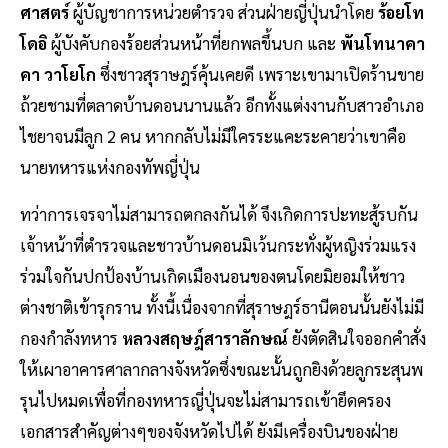
ศาสตร์
ผู้บัญชาการหน่วยตำรวจ ส่วนฝ่ายญี่ปุ่นนำโดย
ร้อยโท
โดอิ
ผู้บังคับกองร้อยส่วนหน้าที่ยกพลขึ้นบก และ
พันโทนาคา
คา วาโยโก
ซึ่งชาวสุราษฎร์คุ้นเคยดี เพราะเขามาเปิดร้านขาย
ถ้วยชามที่ตลาดบ้านดอนนานแล้ว อีกทั้งแต่งงานกับสาวอำเภอ
ไชยาจนมีลูก 2 คน หากกลับไม่มีใครระแคะระคายว่าเขาคือ
นายทหารแห่งกองทัพญี่ปุ่น
ทว่าการเจรจาไม่สามารถตกลงกันได้ จึงเกิดการปะทะสู้รบกัน
เจ้าหน้าที่ตำรวจและชาวบ้านดอนมิเว้นกระทั่งผู้หญิงร่วมแรง
ร่วมใจกันปกป้องบ้านเกิดเมืองนอนของตนโดยมิยอมให้ชาว
ต่างชาติเข้ารุกราน ทั้งนี้เนื่องจากที่สุราษฎร์ธานีตอนนั้นยังไม่มี
กองกำลังทหาร
หลวงสฤษฎ์สาราลักษณ์
ยังตัดสินใจออกคำสั่ง
ให้เผาอาคารศาลากลางจังหวัดซึ่งขณะนั้นถูกยิงด้วยลูกระสุนพ
รุนไปหมดเพื่อที่กองทหารญี่ปุ่นจะไม่สามารถเข้ายึดครอง
เอกสารสำคัญต่างๆของจังหวัดไปได้ ยังมีเครื่องบินของฝ่าย