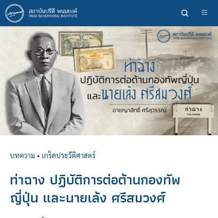
ข้าม
ไป
ยัง
เนื้อหา
หลัก
บทความ
•
เกร็ดประวัติศาสตร์
ท่าฉาง ปฏิบัติการต่อต้านกองทัพ
ญี่ปุ่น และนายเล้ง ศรีสมวงศ์