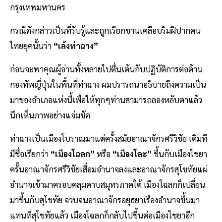
กรุงเทพมหานคร
กรณีดังกล่าวเป็นที่รับรู้และถูกเรียกขานเคลือบริมฝีปากคน
ไทยยุคนั้นว่า
“เล้งท่าฉาง”
ก่อนจะพาคุณผู้อ่านทั้งหลายไปตื่นเต้นกับปฏิบัติการต่อต้าน
กองทัพญี่ปุ่นในพื้นที่ท่าฉาง ผมปรารถนาอธิบายถึงความเป็น
มาของอำเภอแห่งนี้เพื่อให้ทุกๆท่านสามารถลองหลับตาแล้ว
นึกเห็นภาพอย่างแจ่มชัด
ท่าฉางเป็นเมืองโบราณมาแต่ครั้งสมัยอาณาจักรศรีวิชัย เดิมที
มีชื่อเรียกว่า
“เมืองโฉลก”
หรือ
“เมืองโละ”
ขึ้นกับเมืองไชยา
ครั้นอาณาจักรศรีวิชัยเสื่อมอำนาจลงและอาณาจักรสุโขทัยแผ่
อำนาจเข้ามาครอบคลุมคาบสมุทรภาคใต้ เมืองโฉลกก็เปลี่ยน
มาขึ้นกับสุโขทัย จวบจนอาณาจักรอยุธยาเรืองอำนาจขึ้นมา
แทนที่สุโขทัยแล้ว เมืองโฉลกก็กลับไปขึ้นต่อเมืองไชยาอีก