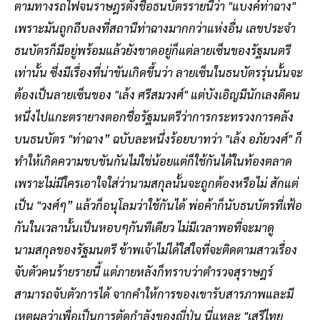
ตามทางรถไฟจนราษฎรตั้งชื่อธนบัตรรายนี้ว่า "แบงค์ท่าฉาง"
เพราะมันถูกถีบลงที่สถานีท่าฉางมากกว่าแห่งอื่น เลขประจำ
ธนบัตรก็มีอยู่พร้อมแล้วยังขาดอยู่ก็แต่ลายเซ็นของรัฐมนตรี
เท่านั้น ซึ่งมีเรื่องที่น่าขันเกิดขึ้นว่า ลายเซ็นในธนบัตรรุ่นนั้นจะ
ต้องเป็นลายเซ็นของ "เล้ง ศรีสมวงศ์" แต่บังเอิญมีนักเลงดีคน
หนึ่งไปแกะตรายางตอกชื่อรัฐมนตรีว่าการกระทรวงการคลัง
บนธนบัตร "ท่าฉาง” ฉบับละหนึ่งร้อยบาทว่า "เล้ง อภัยวงศ์" ก็
ทำให้เกิดความขบขันกันไม่ใช่น้อยแต่ก็ใช้กันได้ในท้องตลาด
เพราะไม่มีใครเอาใจใส่ว่านามสกุลนั้นจะถูกต้องหรือไม่ สักแต่
เป็น "วงศ์ๆ” แล้วก็อนุโลมว่าใช้กันได้ พ่อค้าก็นับธนบัตรที่เฟ้อ
กันในเวลานั้นเป็นหอบๆกันทีเดียว ไม่มีเวลาพอที่จะมาดู
นามสกุลของรัฐมนตรี ข้าพเจ้าไม่ได้ใส่ใจที่จะติดตามสาวเรื่อง
จับตัวคนร้ายรายนี้ แต่ภายหลังก็ทราบว่าตำรวจสุราษฎร์
สามารถจับตัวการได้ จากคำให้การของเขารับสารภาพและมี
เหตุผลว่าเพื่อเป็นการตัดกำลังของญี่ปุ่น นี่แหละ "เสรีไทย