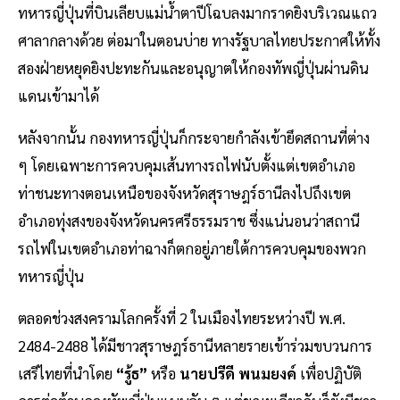
ทหารญี่ปุ่นที่บินเลียบแม่น้ำตาปีโฉบลงมากราดยิงบริเวณแถว
ศาลากลางด้วย ต่อมาในตอนบ่าย ทางรัฐบาลไทยประกาศให้ทั้ง
สองฝ่ายหยุดยิงปะทะกันและอนุญาตให้กองทัพญี่ปุ่นผ่านดิน
แดนเข้ามาได้
หลังจากนั้น กองทหารญี่ปุ่นก็กระจายกำลังเข้ายึดสถานที่ต่าง
ๆ โดยเฉพาะการควบคุมเส้นทางรถไฟนับตั้งแต่เขตอำเภอ
ท่าชนะทางตอนเหนือของจังหวัดสุราษฎร์ธานีลงไปถึงเขต
อำเภอทุ่งสงของจังหวัดนครศรีธรรมราช ซึ่งแน่นอนว่าสถานี
รถไฟในเขตอำเภอท่าฉางก็ตกอยู่ภายใต้การควบคุมของพวก
ทหารญี่ปุ่น
ตลอดช่วงสงครามโลกครั้งที่ 2 ในเมืองไทยระหว่างปี พ.ศ.
2484-2488 ได้มีชาวสุราษฎร์ธานีหลายรายเข้าร่วมขบวนการ
เสรีไทยที่นำโดย
“รู้ธ”
หรือ
นายปรีดี พนมยงค์
เพื่อปฏิบัติ