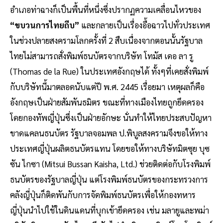
อำเภอท่าฉางก็เป็นพื้นที่หนึ่งซึ่งปรากฏความเคลื่อนไหวของ
“ขบวนการไทยถีบ”
และกลายเป็นเรื่องอื้อฉาวไปทั่วประเทศ
ในช่วงปลายสงครามโลกครั้งที่ 2 สืบเนื่องจากตอนนั้นรัฐบาล
ไทยไม่สามารถสั่งพิมพ์ธนบัตรจากบริษัท โทมัส เดอ ลา รู
(Thomas de la Rue) ในประเทศอังกฤษได้ ทั้งๆที่เคยสั่งพิมพ์
กับบริษัทนี้มาตลอดนับแต่ปี พ.ศ. 2445 เรื่อยมา เหตุผลก็คือ
อังกฤษเป็นฝ่ายสัมพันธมิตร ขณะที่ทางเมืองไทยถูกยึดครอง
โดยกองทัพญี่ปุ่นซึ่งเป็นฝ่ายอักษะ นั่นทำให้ไทยประสบปัญหา
ขาดแคลนธนบัตร รัฐบาลจอมพล ป.พิบูลสงครามจึงขอให้ทาง
ประเทศญี่ปุ่นผลิตธนบัตรแทน โดยขอให้ทางบริษัทมิตซุย บุซ
ซัน ไกซา (Mitsui Bussan Kaisha, Ltd.) ช่วยติดต่อกับโรงพิมพ์
ธนบัตรของรัฐบาลญี่ปุ่น แต่โรงพิมพ์ธนบัตรของกระทรวงการ
คลังญี่ปุ่นก็ติดพันกับการจัดพิมพ์ธนบัตรเพื่อให้กองทหาร
ญี่ปุ่นนำไปใช้ในดินแดนที่บุกเข้ายึดครอง เช่น มลายูและพม่า