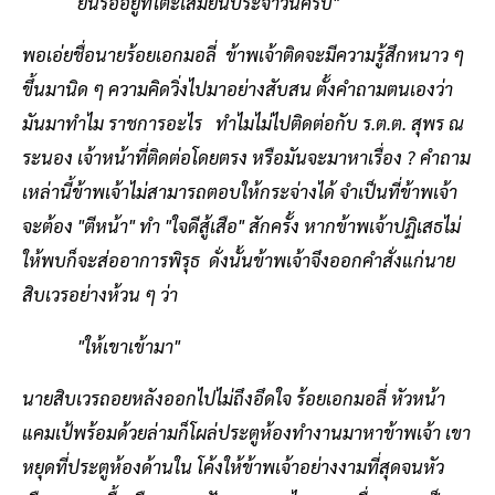
ยื่นรออยู่ที่โต๊ะเสมียนประจำวันครับ"
พอเอ่ยชื่อนายร้อยเอกมอลี่ ข้าพเจ้าติดจะมีความรู้สึกหนาว ๆ
ขึ้นมานิด ๆ ความคิดวิ่งไปมาอย่างสับสน ตั้งคำถามตนเองว่า
มันมาทำไม ราชการอะไร ทำไมไม่ไปติดต่อกับ ร.ต.ต. สุพร ณ
ระนอง เจ้าหน้าที่ติดต่อโดยตรง หรือมันจะมาหาเรื่อง ? คำถาม
เหล่านี้ข้าพเจ้าไม่สามารถตอบให้กระจ่างได้ จำเป็นที่ข้าพเจ้า
จะต้อง "ตีหน้า" ทำ "ใจดีสู้เสือ" สักครั้ง หากข้าพเจ้าปฏิเสธไม่
ให้พบก็จะส่ออาการพิรุธ ดั่งนั้นข้าพเจ้าจึงออกคำสั่งแก่นาย
สิบเวรอย่างห้วน ๆ ว่า
"ให้เขาเข้ามา"
นายสิบเวรถอยหลังออกไปไม่ถึงอึดใจ ร้อยเอกมอลี่ หัวหน้า
แคมเป้พร้อมด้วยล่ามก็โผล่ประตูห้องทำงานมาหาข้าพเจ้า เขา
หยุดที่ประตูห้องด้านใน โค้งให้ข้าพเจ้าอย่างงามที่สุดจนหัว