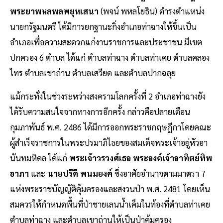
พระยาพหลพลพยุหเสนา
(พจน์ พหลโยธิน) ดำรงตำแหน่ง
นายกรัฐมนตรี ได้มีการยกฐานะกิ่งอำเภอท่าฉางให้ขึ้นเป็น
อำเภอเพื่อความสะดวกแก่งานราชการและประชาชน มีเขต
ปกครอง 6 ตำบล ได้แก่ ตำบลท่าฉาง ตำบลท่าเคย ตำบลคลอง
ไทร ตำบลเขาถ่าน ตำบลเสวียด และตำบลปากฉลุย
แม้กระทั่งในช่วงระหว่างสงครามโลกครั้งที่ 2 อำเภอท่าฉางยัง
ได้รับความสนใจจากทางการอีกครั้ง กล่าวคือปลายเดือน
กุมภาพันธ์ พ.ศ. 2486 ได้มีการออกพระราชกฤษฎีกาโดยคณะ
ผู้สำเร็จราชการในพระปรมาภิไธยของสมเด็จพระเจ้าอยู่หัวอา
นันทมหิดล
ได้แก่
พระเจ้าวรวงศ์เธอ พระองค์เจ้าอาทิตย์ทิพ
อาภา
และ
นายปรีดี พนมยงค์
ซึ่งอาศัยอำนาจตามมาตรา 7
แห่งพระราชบัญญัติคุ้มครองและสงวนป่า พ.ศ. 2481
โดยเห็น
สมควรให้กำหนดพื้นที่ป่าชายเลนน้ำเค็มในท้องที่ตำบลท่าเคย
ตำบลท่าฉาง และตำบลเขาถ่านให้เป็นป่าคุ้มครอง