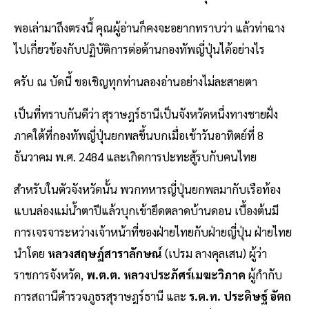
พอเล่ามาถึงตรงนี้ คุณผู้อ่านก็คงจะอยากทราบว่า แล้วท่าฉาง
ไปเกี่ยวข้องกับปฏิบัติการต่อต้านกองทัพญี่ปุ่นได้อย่างไร
ครับ ณ บัดนี้ ขอเชิญทุกท่านลองอ่านอย่างไม่ละสายตา
เป็นที่ทราบกันดีว่า สุราษฎร์ธานีเป็นจังหวัดหนึ่งทางชายฝั่ง
ภาคใต้ที่กองทัพญี่ปุ่นยกพลขึ้นบกเมื่อเช้าวันอาทิตย์ที่ 8
ธันวาคม พ.ศ. 2484 และเกิดการปะทะสู้รบกับคนไทย
สำหรับในตัวจังหวัดนั้น พวกทหารญี่ปุ่นยกพลมากับเรือท้อง
แบนล่องแม่น้ำตาปีแล้วบุกเข้ายึดตลาดบ้านดอน เบื้องต้นมี
การเจรจาระหว่างเจ้าหน้าที่ของฝ่ายไทยกับฝ่ายญี่ปุ่น ฝ่ายไทย
นำโดย
หลวงสฤษฎ์สาราลักษณ์
(เปรม ลางคุลเสน) ผู้ว่า
ราชการจังหวัด,
พ.ต.ต. หลวงประภัศร์เมฆะวิภาค
ผู้กำกับ
การสถานีตำรวจภูธรสุราษฎร์ธานี และ
ร.ต.ท. ประดิษฐ์ อัตถ