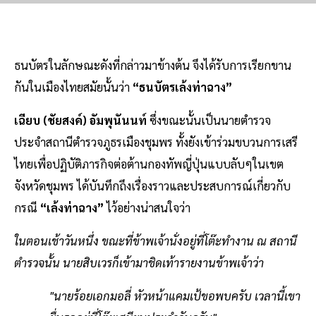
ธนบัตรในลักษณะดังที่กล่าวมาข้างต้น จึงได้รับการเรียกขาน
กันในเมืองไทยสมัยนั้นว่า
“ธนบัตรเล้งท่าฉาง”
เฉียบ (ชัยสงค์) อัมพุนันนท์
ซึ่งขณะนั้นเป็นนายตำรวจ
ประจำสถานีตำรวจภูธรเมืองชุมพร ทั้งยังเข้าร่วมขบวนการเสรี
ไทยเพื่อปฏิบัติภารกิจต่อต้านกองทัพญี่ปุ่นแบบลับๆในเขต
จังหวัดชุมพร ได้บันทึกถึงเรื่องราวและประสบการณ์เกี่ยวกับ
กรณี
“เล้งท่าฉาง”
ไว้อย่างน่าสนใจว่า
ในตอนเช้าวันหนึ่ง ขณะที่ข้าพเจ้านั่งอยู่ที่โต๊ะทำงาน ณ สถานี
ตำรวจนั้น นายสิบเวรก็เข้ามาชิดเท้ารายงานข้าพเจ้าว่า
"นายร้อยเอกมอลี่ หัวหน้าแคมเป้ขอพบครับ เวลานี้เขา