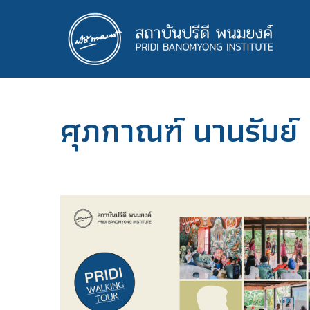
ข้าม
ไป
ยัง
เนื้อหา
หลัก
ศุภกาณฑ์ นานรัมย์