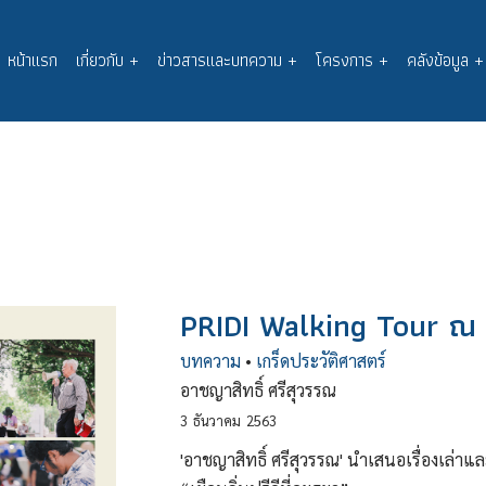
หน้าแรก
เกี่ยวกับ
+
ข่าวสารและบทความ
+
โครงการ
+
คลังข้อมูล
+
Main
navigation
PRIDI Walking Tour ณ ถิ่น
บทความ
•
เกร็ดประวัติศาสตร์
อาชญาสิทธิ์ ศรีสุวรรณ
3
ธันวาคม
2563
'อาชญาสิทธิ์ ศรีสุวรรณ' นำเสนอเรื่องเล่