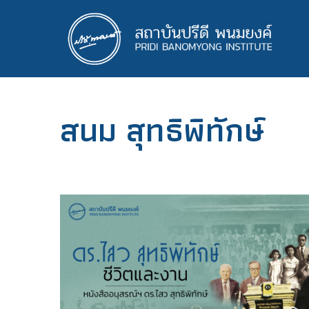
ข้าม
ไป
ยัง
เนื้อหา
หลัก
สนม สุทธิพิทักษ์