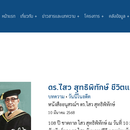
หน้าแรก
เกี่ยวกับ
+
ข่าวสารและบทความ
+
โครงการ
+
คลังข้อมูล
+
Main
navigation
ดร.ไสว สุทธิพิทักษ์ ชีวิ
บทความ
•
วันนี้ในอดีต
หนังสืออนุสรณ์ฯ ดร.ไสว สุทธิพิทักษ์
10
มีนาคม
2568
108 ปี ชาตกาล ไสว สุทธิพิทักษ์ ณ วันที่