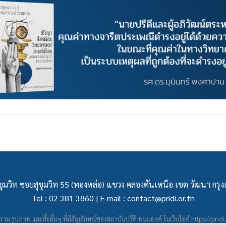
ุมวิท ซอยสุขุมวิท 55 (ทองหล่อ) แขวง คลองตันเหนือ เขต วัฒนา กร
Tel : 02 381 3860 | E-mail :
contact@pridi.or.th
าม รูปภาพ และสื่ออื่นๆ ที่มีสัญลักษณ์ของสถาบันปรีดี พนมยงค์ ในเว็บไซต์
https://pridi