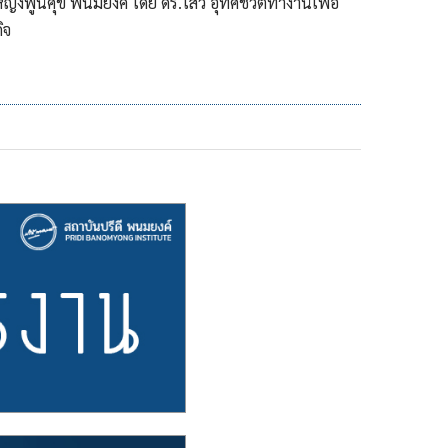
หญิงพูนศุข พนมยงค์ โดย ดร.ไสว อุทิศชีวิตทำงานเพื่อ
ิจ