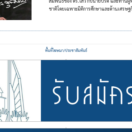
สัมพันธ์ของ ดร.ไสว กับนายปรีดี และท่านผู้
ชาติโดยเฉพาะมิติการศึกษาและด้านเศรษฐก
พื้นที่โฆษณา/ประชาสัมพันธ์