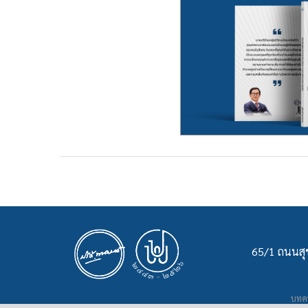
65/1 ถนนสุข
บทคว