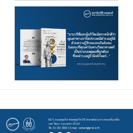
65/1 ถนนสุขุมวิท ซอยสุขุมวิท 55 (ทองหล่อ) แขวง คลองตันเหนือ
เขต วัฒนา กรุงเทพฯ 10110
Tel : 02 381 3860 | E-mail :
contact@pridi.or.th