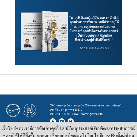
65/1 ถนนสุขุมวิท ซอยสุขุมวิท 55 (ทองหล่อ) แขวง คลองตันเหนือ
เขต วัฒนา กรุงเทพฯ 10110
Tel : 02 381 3860 | E-mail :
contact@pridi.or.th
เว็บไซต์ของเรามีการจัดเก็บคุกกี้ โดยมีวัตถุประสงค์เพื่อพัฒนาประสบการณ์
บทความ รูปภาพ และสื่ออื่นๆ ที่มีสัญลักษณ์ของสถาบันปรีดี พนมยงค์ ในเว็บไซต์
https://pridi.or.th
ของผู้ใช้ให้ดียิ่งขึ้น หากคุณเรียกดูเว็บไซต์ต่อไปโดยไม่มีการปรับตั้งค่าใดๆ
เผยแพร่ภายใต้สัญญาอนุญาต
ครีเอทีฟคอมมอนส์แบบแสดงที่มา-ไม่ใช่เชิงพาณิชย์ 4.0 สากล