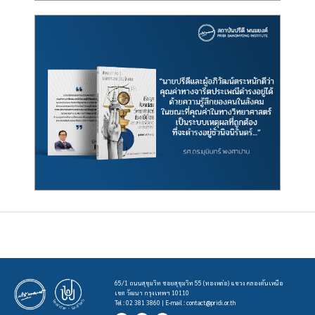
65/1 ถนนสุขุมวิท ซอยสุขุมวิท 55 (ทองหล่อ) แขวง คลองตันเหนือ
เขต วัฒนา กรุงเทพฯ 10110
Tel : 02 381 3860 | E-mail :
contact@pridi.or.th