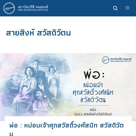
ข้าม
ไป
ยัง
เนื้อหา
สายสิงห์ สวัสดิวัตน
หลัก
พ่อ : หม่อมเจ้าศุภสวัสดิ์วงศ์สนิท สวัสดิวัต
น