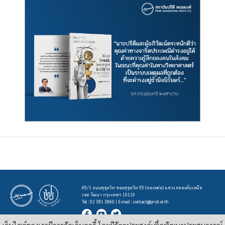
65/1 ถนนสุขุมวิท ซอยสุขุมวิท 55 (ทองหล่อ) แขวง คลองตันเหนือ
เขต วัฒนา กรุงเทพฯ 10110
Tel : 02 381 3860 | E-mail :
contact@pridi.or.th