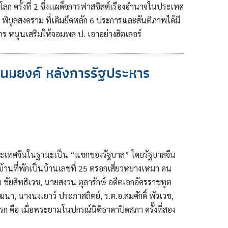
ก ครั้งที่ 2 ซึ่งเเผด็จการฟาสซิสต์เรืองอำนาจในประเทศ
พิบูลสงคราม ที่เดิมยึดหลัก 6 ประการและสันติภาพได้มี
 หนุนเสริมให้จอมพล ป. เอาอย่างฮิตเลอร์
 พนมยงค์ หลังการรัฐประหาร
่งประเทศจีนในฐานะเป็น “แขกของรัฐบาล” โดยรัฐบาลจีน
บ้านที่พักเป็นบ้านเลขที่ 25 ตรอกเสี่ยวหยางเหมา คน
ย ชัยสิทธิเวช, นายสงวน ตุลารักษ์ อดีตเอกอัครราชทูต
ฒนา, นางนงเยาว์ ประภาสถิตย์, ร.ต.อ.สมศักดิ์ พัวเวช,
งแรก คือ เมื่อพระยามโนปกรณ์นิติธาดาปิดสภา ครั้งที่สอง