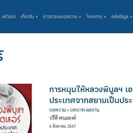
หน้าแรก
เกี่ยวกับ
+
ข่าวสารและบทความ
+
โครงการ
+
คลังข้อมูล
+
Main
navigation
์
การหนุนให้หลวงพิบูลฯ เอา
ประเทศจากสยามเป็นปร
บทความ
•
บทบาท-ผลงาน
ปรีดี พนมยงค์
6
สิงหาคม
2567