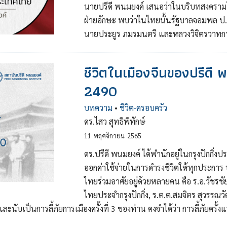
นายปรีดี พนมยงค์ เสนอว่าในบริบทสงครามโล
ฝ่ายอักษะ พบว่าในไทยนั้นรัฐบาลจอมพล ป. 
นายประยูร ภมรมนตรี และหลวงวิจิตรวาทการ
ชีวิตในเมืองจีนของปรีดี
2490
บทความ
•
ชีวิต-ครอบครัว
ดร.ไสว สุทธิพิทักษ์
11
พฤศจิกายน
2565
ดร.ปรีดี พนมยงค์ ได้พำนักอยู่ในกรุงปักกิ
ออกค่าใช้จ่ายในการดำรงชีวิตให้ทุกประการ 
ไทยร่วมอาศัยอยู่ด้วยหลายคน คือ ร.อ.วัชรชั
ไทยประจำกรุงปักกิ่ง, ร.ต.ต.สมจิตร สุวรรณวั
ละนับเป็นการลี้ภัยการเมืองครั้งที่ 3 ของท่าน คงจำได้ว่า การลี้ภัยครั้