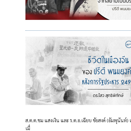
ส.ต.ต.ชม แสงเงิน และ ร.ต.อ.เฉียบ ชัยสงค์ (อัมพุนันท์) แ
เมื่