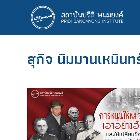
ข้าม
ไป
ยัง
เนื้อหา
หลัก
สุกิจ นิมมานเหมินทร