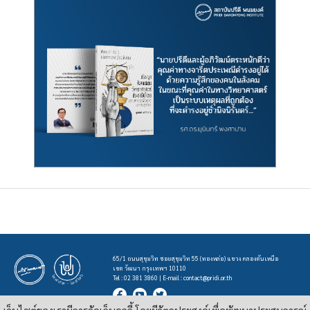
65/1 ถนนสุขุมวิท ซอยสุขุมวิท 55 (ทองหล่อ) แขวง คลองตันเหนือ
เขต วัฒนา กรุงเทพฯ 10110
Tel : 02 381 3860 | E-mail :
contact@pridi.or.th