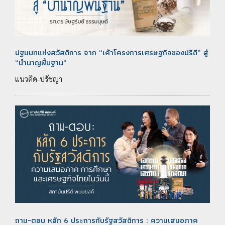
ปฐมบทแห่งสวัสดิการ จาก “เค้าโครงการเศรษฐกิจของปรีดี” สู่
“บำนาญพื้นฐาน”
แนวคิด-ปรัชญา
ถาม-ตอบ หลัก 6 ประการกับรัฐสวัสดิการ : ความเสมอภาค