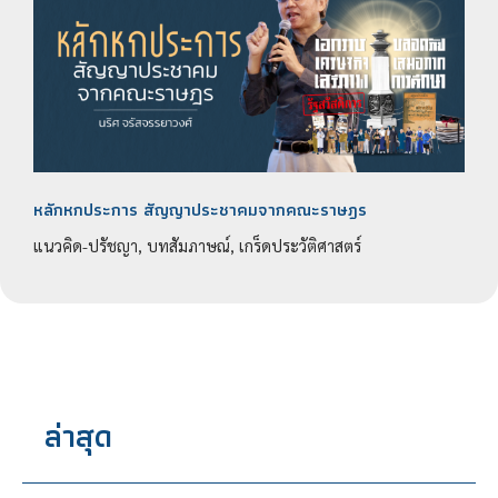
หลักหกประการ สัญญาประชาคมจากคณะราษฎร
แนวคิด-ปรัชญา, บทสัมภาษณ์, เกร็ดประวัติศาสตร์
ล่าสุด