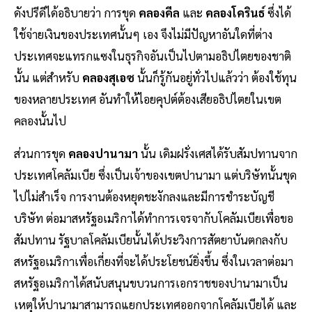
ดังปรีดีได้อธิบายว่า การขุด
คลองคีล
และ
คลองโครินธ์
ซึ่งได้
ใช้จ่ายเงินของประเทศนั้นๆ เอง จึงไม่มีปัญหาอันใดที่ต่าง
ประเทศจะแทรกแซงในธุรกิจอันเป็นไปตามอธิปไตยของชาติ
นั้น แต่สำหรับ
คลองสุเอซ
นั้นก็รู้กันอยู่ทั่วไปแล้วว่า ต้องใช้ทุน
ของหลายประเทศ อันทำให้ไอยคุปต์ต้องเสียอธิปไตยในเขต
คลองนั้นไป
ส่วนการขุด
คลองปานามา
นั้น เดิมฝรั่งเศสได้รับสัมปทานจาก
ประเทศโคลัมเบีย ซึ่งเป็นเจ้าของเขตปานามา แต่บริษัทนั้นขุด
ไปไม่สำเร็จ การงานต้องหยุดชะงักลงและมีการชำระบัญชี
บริษัท ต่อมาสหรัฐอเมริกาได้ทำการเจรจากับโคลัมเบียเพื่อขอ
สัมปทาน รัฐบาลโคลัมเบียนั้นได้ประวิงการสัตยาบันตกลงกับ
สหรัฐอเมริกาเพื่อเกี่ยงที่จะได้ประโยชน์ยิ่งขึ้น ซึ่งในเวลาต่อมา
สหรัฐอเมริกาได้สนับสนุนขบวนการเอกราชของปานามาเป็น
เหตุให้ปานามาสามารถแยกประเทศออกจากโคลัมเบียได้ และ