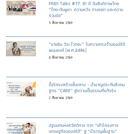
PRIDI Talks #37: 81 ปี วันสันติภาพไทย
“ไทย-กัมพูชา: ความหวัง ทางออก และความ
ร่วมมือ”
5
สิงหาคม
2569
“นายซิม วีระไวทยะ” ในความทรงจำของปรีดี
พนมยงค์ (พ.ศ.2486)
4
สิงหาคม
2569
รื้อโครงสร้างชั้นกลาง - บำนาญประกันสังคม
สูตร “CARE” สู่ความเป็นธรรมที่แท้จริง
2
สิงหาคม
2569
ปฐมบทแห่งสวัสดิการ จาก “เค้าโครงการ
เศรษฐกิจของปรีดี” สู่ “บำนาญพื้นฐาน”