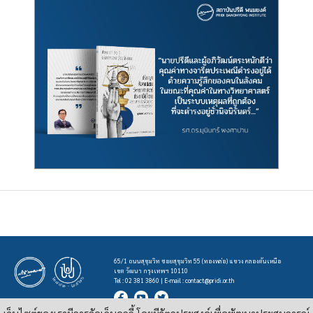
65/1 ถนนสุขุมวิท ซอยสุขุมวิท 55 (ทองหล่อ) แขวง คลองตันเหนือ
เขต วัฒนา กรุงเทพฯ 10110
Tel : 02 381 3860 | E-mail :
contact@pridi.or.th