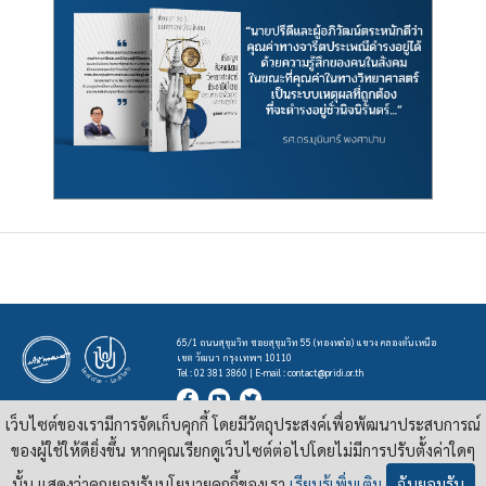
65/1 ถนนสุขุมวิท ซอยสุขุมวิท 55 (ทองหล่อ) แขวง คลองตันเหนือ
เขต วัฒนา กรุงเทพฯ 10110
Tel : 02 381 3860 | E-mail :
contact@pridi.or.th
เว็บไซต์ของเรามีการจัดเก็บคุกกี้ โดยมีวัตถุประสงค์เพื่อพัฒนาประสบการณ์
บทความ รูปภาพ และสื่ออื่นๆ ที่มีสัญลักษณ์ของสถาบันปรีดี พนมยงค์ ในเว็บไซต์
https://pridi.or.th
ของผู้ใช้ให้ดียิ่งขึ้น หากคุณเรียกดูเว็บไซต์ต่อไปโดยไม่มีการปรับตั้งค่าใดๆ
เผยแพร่ภายใต้สัญญาอนุญาต
ครีเอทีฟคอมมอนส์แบบแสดงที่มา-ไม่ใช่เชิงพาณิชย์ 4.0 สากล
นั้น แสดงว่าคุณยอมรับนโยบายคุกกี้ของเรา
เรียนรู้เพิ่มเติม
ฉันยอมรับ