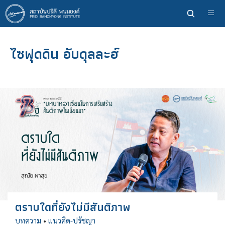
ข้าม
ไป
ยัง
เนื้อหา
ไซฟุดดิน อับดุลละฮ์
หลัก
ตราบใดที่ยังไม่มีสันติภาพ
บทความ
•
แนวคิด-ปรัชญา