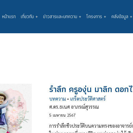
หน้าแรก
เกี่ยวกับ
+
ข่าวสารและบทความ
+
โครงการ
+
คลังข้อมูล
+
Main
navigation
รำลึก ครูองุ่น มาลิก ดอ
บทความ
•
เกร็ดประวัติศาสตร์
ศ.ดร.ธเนศ อาภรณ์สุวรรณ
5
เมษายน
2567
การรำลึกชีวประวัติบนความทรงของอาจารย์ธเ