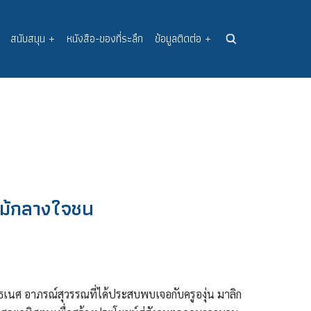
สนับสนุน
+
หนังสือ-ของที่ระลึก
ข้อมูลติดต่อ
+
กไม้กลางใจชน
นศ อาภรณ์สุวรรณที่ได้ประสบพบเจอกับครูองุ่น มาลิก