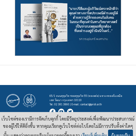
65/1 ถนนสุขุมวิท ซอยสุขุมวิท 55 (ทองหล่อ) แขวง คลองตันเหนือ
เขต วัฒนา กรุงเทพฯ 10110
Tel : 02 381 3860 | E-mail :
contact@pridi.or.th
เว็บไซต์ของเรามีการจัดเก็บคุกกี้ โดยมีวัตถุประสงค์เพื่อพัฒนาประสบการณ์
บทความ รูปภาพ และสื่ออื่นๆ ที่มีสัญลักษณ์ของสถาบันปรีดี พนมยงค์ ในเว็บไซต์
https://pridi.or.th
ของผู้ใช้ให้ดียิ่งขึ้น หากคุณเรียกดูเว็บไซต์ต่อไปโดยไม่มีการปรับตั้งค่าใดๆ
เผยแพร่ภายใต้สัญญาอนุญาต
ครีเอทีฟคอมมอนส์แบบแสดงที่มา-ไม่ใช่เชิงพาณิชย์ 4.0 สากล
นั้น แสดงว่าคุณยอมรับนโยบายคุกกี้ของเรา
เรียนรู้เพิ่มเติม
ฉันยอมรับ