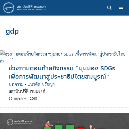
ข้าม
ไป
ยัง
เนื้อหา
gdp
หลัก
ช่วงถามตอบท้ายกิจกรรม “มุมมอง SDGs
เพื่อการพัฒนาสู่ประชาธิปไตยสมบูรณ์”
บทความ
•
แนวคิด-ปรัชญา
สถาบันปรีดี พนมยงค์
25
พฤษภาคม
2565