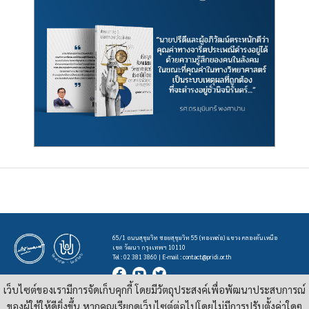
65/1 ถนนสุขุมวิท ซอยสุขุมวิท 55 (ทองหล่อ) แขวง คลองตันเหนือ
เขต วัฒนา กรุงเทพฯ 10110
Tel : 02 381 3860 | E-mail :
contact@pridi.or.th
เว็บไซต์ของเรามีการจัดเก็บคุกกี้ โดยมีวัตถุประสงค์เพื่อพัฒนาประสบการณ์
บทความ รูปภาพ และสื่ออื่นๆ ที่มีสัญลักษณ์ของสถาบันปรีดี พนมยงค์ ในเว็บไซต์
https://pridi.or.th
ของผู้ใช้ให้ดียิ่งขึ้น หากคุณเรียกดูเว็บไซต์ต่อไปโดยไม่มีการปรับตั้งค่าใดๆ
เผยแพร่ภายใต้สัญญาอนุญาต
ครีเอทีฟคอมมอนส์แบบแสดงที่มา-ไม่ใช่เชิงพาณิชย์ 4.0 สากล