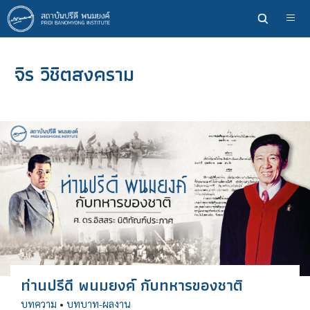
ข้าม
ไป
ยัง
เนื้อหา
จิร วิชิตสงคราม
หลัก
ท่านปรีดี พนมยงค์ กับทหารของชาติ
บทความ
•
บทบาท-ผลงาน