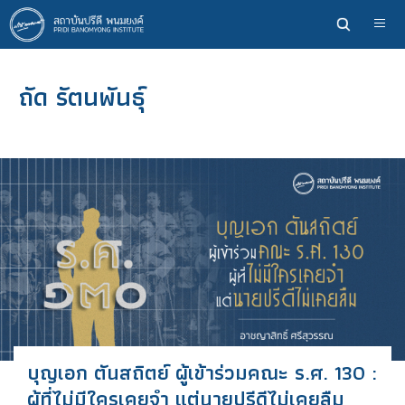
ข้าม
ไป
ยัง
เนื้อหา
ถัด รัตนพันธุ์
หลัก
บุญเอก ตันสถิตย์ ผู้เข้าร่วมคณะ ร.ศ. 130 :
ผู้ที่ไม่มีใครเคยจำ แต่นายปรีดีไม่เคยลืม