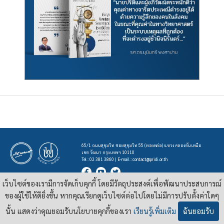
65/1 ถนนสุขุมวิท ซอยสุขุมวิท 55 (ทองหล่อ) แขวง คลองตันเหนือ
เขต วัฒนา กรุงเทพฯ 10110
Tel : 02 381 3860 | E-mail :
contact@pridi.or.th
เว็บไซต์ของเรามีการจัดเก็บคุกกี้ โดยมีวัตถุประสงค์เพื่อพัฒนาประสบการณ์
บทความ รูปภาพ และสื่ออื่นๆ ที่มีสัญลักษณ์ของสถาบันปรีดี พนมยงค์ ในเว็บไซต์
https://pridi.or.th
ของผู้ใช้ให้ดียิ่งขึ้น หากคุณเรียกดูเว็บไซต์ต่อไปโดยไม่มีการปรับตั้งค่าใดๆ
เผยแพร่ภายใต้สัญญาอนุญาต
ครีเอทีฟคอมมอนส์แบบแสดงที่มา-ไม่ใช่เชิงพาณิชย์ 4.0 สากล
นั้น แสดงว่าคุณยอมรับนโยบายคุกกี้ของเรา
เรียนรู้เพิ่มเติม
ฉันยอมรับ