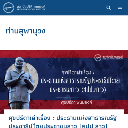
ข้าม
ไป
ยัง
เนื้อหา
ท่านสุพานุวง
หลัก
ศุขปรีดาเล่าเรื่อง : ประธานเเห่งสาธารณรัฐ
ประชาธิปไตยประชาชนลาว (สปป.ลาว)