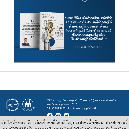
65/1 ถนนสุขุมวิท ซอยสุขุมวิท 55 (ทองหล่อ) แขวง คลองตันเหนือ
เขต วัฒนา กรุงเทพฯ 10110
Tel : 02 381 3860 | E-mail :
contact@pridi.or.th
เว็บไซต์ของเรามีการจัดเก็บคุกกี้ โดยมีวัตถุประสงค์เพื่อพัฒนาประสบการณ์
บทความ รูปภาพ และสื่ออื่นๆ ที่มีสัญลักษณ์ของสถาบันปรีดี พนมยงค์ ในเว็บไซต์
https://pridi.or.th
เผยแพร่ภายใต้สัญญาอนุญาต
ครีเอทีฟคอมมอนส์แบบแสดงที่มา-ไม่ใช่เชิงพาณิชย์ 4.0 สากล