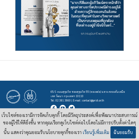
65/1 ถนนสุขุมวิท ซอยสุขุมวิท 55 (ทองหล่อ) แขวง คลองตันเหนือ
เขต วัฒนา กรุงเทพฯ 10110
Tel : 02 381 3860 | E-mail :
contact@pridi.or.th
เว็บไซต์ของเรามีการจัดเก็บคุกกี้ โดยมีวัตถุประสงค์เพื่อพัฒนาประสบการณ์
บทความ รูปภาพ และสื่ออื่นๆ ที่มีสัญลักษณ์ของสถาบันปรีดี พนมยงค์ ในเว็บไซต์
https://pridi.or.th
ของผู้ใช้ให้ดียิ่งขึ้น หากคุณเรียกดูเว็บไซต์ต่อไปโดยไม่มีการปรับตั้งค่าใดๆ
เผยแพร่ภายใต้สัญญาอนุญาต
ครีเอทีฟคอมมอนส์แบบแสดงที่มา-ไม่ใช่เชิงพาณิชย์ 4.0 สากล
นั้น แสดงว่าคุณยอมรับนโยบายคุกกี้ของเรา
เรียนรู้เพิ่มเติม
ฉันยอมรับ