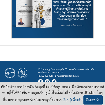
65/1 ถนนสุขุมวิท ซอยสุขุมวิท 55 (ทองหล่อ) แขวง คลองตันเหนือ
เขต วัฒนา กรุงเทพฯ 10110
Tel : 02 381 3860 | E-mail :
contact@pridi.or.th
เว็บไซต์ของเรามีการจัดเก็บคุกกี้ โดยมีวัตถุประสงค์เพื่อพัฒนาประสบการณ์
บทความ รูปภาพ และสื่ออื่นๆ ที่มีสัญลักษณ์ของสถาบันปรีดี พนมยงค์ ในเว็บไซต์
https://pridi.or.th
ของผู้ใช้ให้ดียิ่งขึ้น หากคุณเรียกดูเว็บไซต์ต่อไปโดยไม่มีการปรับตั้งค่าใดๆ
เผยแพร่ภายใต้สัญญาอนุญาต
ครีเอทีฟคอมมอนส์แบบแสดงที่มา-ไม่ใช่เชิงพาณิชย์ 4.0 สากล
นั้น แสดงว่าคุณยอมรับนโยบายคุกกี้ของเรา
เรียนรู้เพิ่มเติม
ฉันยอมรับ