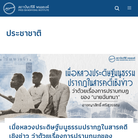
ข้าม
ไป
ยัง
เนื้อหา
ประชาชาติ
หลัก
เมื่อหลวงประดิษฐ์มนูธรรมปรากฏในสารคดี
เชิงข่าว ว่าด้วยเรื่องการปราบกบฏของ