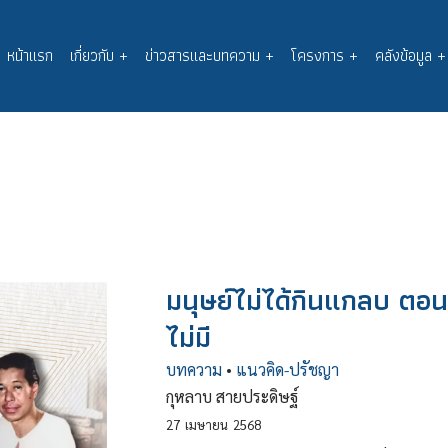
หน้าแรก
เกี่ยวกับ
+
ข่าวสารและบทความ
+
โครงการ
+
คลังข้อมูล
+
Main
navigation
มนุษย์ไม่ได้กินแกลบ ตอนท
ไม่มี
บทความ
•
แนวคิด-ปรัชญา
กุหลาบ สายประดิษฐ์
27
เมษายน
2568