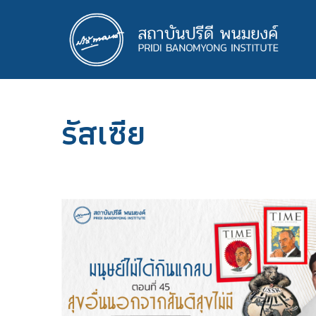
ข้าม
ไป
ยัง
เนื้อหา
หลัก
รัสเซีย