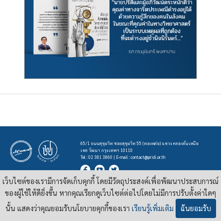
65/1 ถนนสุขุมวิท ซอยสุขุมวิท 55 (ทองหล่อ) แขวง คลองตันเหนือ
เขต วัฒนา กรุงเทพฯ 10110
Tel : 02 381 3860 | E-mail :
contact@pridi.or.th
เว็บไซต์ของเรามีการจัดเก็บคุกกี้ โดยมีวัตถุประสงค์เพื่อพัฒนาประสบการณ์
บทความ รูปภาพ และสื่ออื่นๆ ที่มีสัญลักษณ์ของสถาบันปรีดี พนมยงค์ ในเว็บไซต์
https://pridi.or.th
ของผู้ใช้ให้ดียิ่งขึ้น หากคุณเรียกดูเว็บไซต์ต่อไปโดยไม่มีการปรับตั้งค่าใดๆ
เผยแพร่ภายใต้สัญญาอนุญาต
ครีเอทีฟคอมมอนส์แบบแสดงที่มา-ไม่ใช่เชิงพาณิชย์ 4.0 สากล
นั้น แสดงว่าคุณยอมรับนโยบายคุกกี้ของเรา
เรียนรู้เพิ่มเติม
ฉันยอมรับ