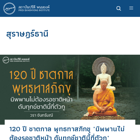
ข้าม
ไป
ยัง
เนื้อหา
สุราษฎร์ธานี
หลัก
120 ปี ชาตกาล พุทธทาสภิกขุ "นิพพานไม่
ต้องรอชาติหน้า ดับทุกข์ชาตินี้ที่ตัวกู"