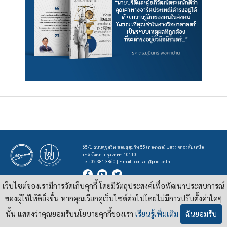
65/1 ถนนสุขุมวิท ซอยสุขุมวิท 55 (ทองหล่อ) แขวง คลองตันเหนือ
เขต วัฒนา กรุงเทพฯ 10110
Tel : 02 381 3860 | E-mail :
contact@pridi.or.th
เว็บไซต์ของเรามีการจัดเก็บคุกกี้ โดยมีวัตถุประสงค์เพื่อพัฒนาประสบการณ์
บทความ รูปภาพ และสื่ออื่นๆ ที่มีสัญลักษณ์ของสถาบันปรีดี พนมยงค์ ในเว็บไซต์
https://pridi.or.th
ของผู้ใช้ให้ดียิ่งขึ้น หากคุณเรียกดูเว็บไซต์ต่อไปโดยไม่มีการปรับตั้งค่าใดๆ
เผยแพร่ภายใต้สัญญาอนุญาต
ครีเอทีฟคอมมอนส์แบบแสดงที่มา-ไม่ใช่เชิงพาณิชย์ 4.0 สากล
นั้น แสดงว่าคุณยอมรับนโยบายคุกกี้ของเรา
เรียนรู้เพิ่มเติม
ฉันยอมรับ