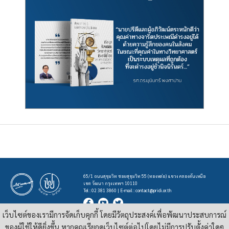
65/1 ถนนสุขุมวิท ซอยสุขุมวิท 55 (ทองหล่อ) แขวง คลองตันเหนือ
เขต วัฒนา กรุงเทพฯ 10110
Tel : 02 381 3860 | E-mail :
contact@pridi.or.th
เว็บไซต์ของเรามีการจัดเก็บคุกกี้ โดยมีวัตถุประสงค์เพื่อพัฒนาประสบการณ์
บทความ รูปภาพ และสื่ออื่นๆ ที่มีสัญลักษณ์ของสถาบันปรีดี พนมยงค์ ในเว็บไซต์
https://pridi.or.th
ของผู้ใช้ให้ดียิ่งขึ้น หากคุณเรียกดูเว็บไซต์ต่อไปโดยไม่มีการปรับตั้งค่าใดๆ
เผยแพร่ภายใต้สัญญาอนุญาต
ครีเอทีฟคอมมอนส์แบบแสดงที่มา-ไม่ใช่เชิงพาณิชย์ 4.0 สากล