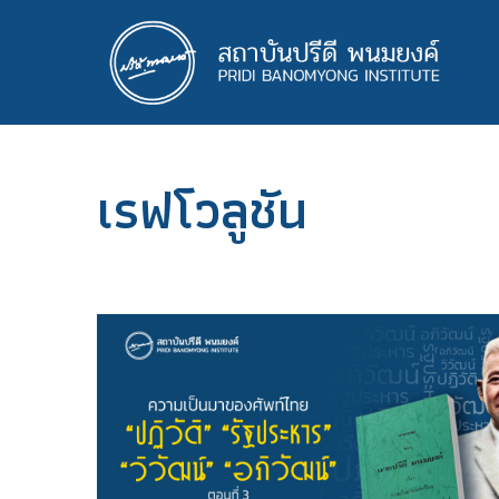
ข้าม
ไป
ยัง
เนื้อหา
หลัก
เรฟโวลูชัน