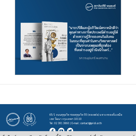
65/1 ถนนสุขุมวิท ซอยสุขุมวิท 55 (ทองหล่อ) แขวง คลองตันเหนือ
เขต วัฒนา กรุงเทพฯ 10110
Tel : 02 381 3860 | E-mail :
contact@pridi.or.th