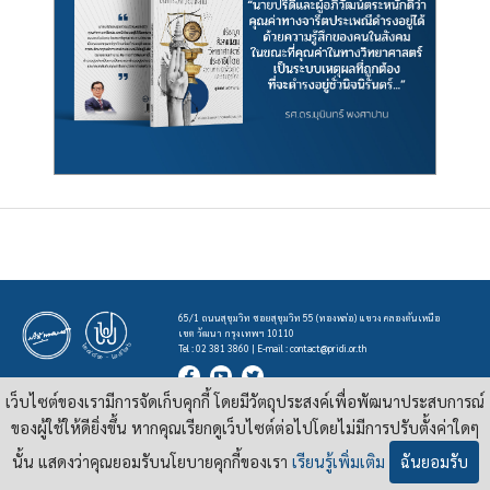
65/1 ถนนสุขุมวิท ซอยสุขุมวิท 55 (ทองหล่อ) แขวง คลองตันเหนือ
เขต วัฒนา กรุงเทพฯ 10110
Tel : 02 381 3860 | E-mail :
contact@pridi.or.th
เว็บไซต์ของเรามีการจัดเก็บคุกกี้ โดยมีวัตถุประสงค์เพื่อพัฒนาประสบการณ์
บทความ รูปภาพ และสื่ออื่นๆ ที่มีสัญลักษณ์ของสถาบันปรีดี พนมยงค์ ในเว็บไซต์
https://pridi.or.th
ของผู้ใช้ให้ดียิ่งขึ้น หากคุณเรียกดูเว็บไซต์ต่อไปโดยไม่มีการปรับตั้งค่าใดๆ
เผยแพร่ภายใต้สัญญาอนุญาต
ครีเอทีฟคอมมอนส์แบบแสดงที่มา-ไม่ใช่เชิงพาณิชย์ 4.0 สากล
นั้น แสดงว่าคุณยอมรับนโยบายคุกกี้ของเรา
เรียนรู้เพิ่มเติม
ฉันยอมรับ